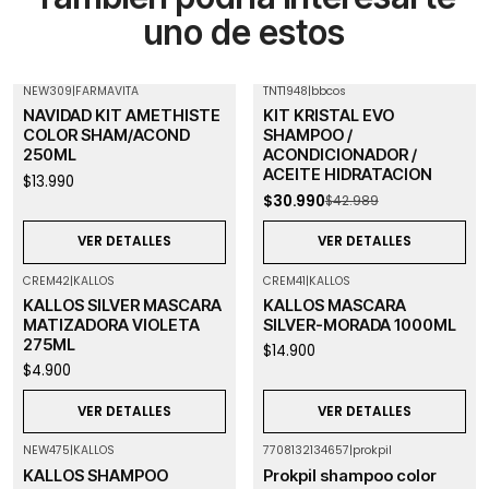
uno de estos
NEW309
|
FARMAVITA
TNT1948
|
bbcos
-28%
OFF
Agotado
NAVIDAD KIT AMETHISTE
KIT KRISTAL EVO
Agotado
COLOR SHAM/ACOND
SHAMPOO /
250ML
ACONDICIONADOR /
ACEITE HIDRATACION
$13.990
$30.990
$42.989
VER DETALLES
VER DETALLES
CREM42
|
KALLOS
CREM41
|
KALLOS
Agotado
Agotado
KALLOS SILVER MASCARA
KALLOS MASCARA
MATIZADORA VIOLETA
SILVER-MORADA 1000ML
275ML
$14.900
$4.900
VER DETALLES
VER DETALLES
NEW475
|
KALLOS
7708132134657
|
prokpil
Agotado
KALLOS SHAMPOO
Prokpil shampoo color