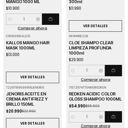
MANGO 1000 ML
300ml
$10.900
$11.990
Cantidad
VER DETALLES
Comprar ahora
CREM39
|
KALLOS
NEW441
|
CLOE
Agotado
KALLOS MANGO HAIR
CLOE SHAMPO CLEAR
MASK 1000ML
LIMPIEZA PROFUNDA
1000ml
$13.000
$29.900
Cantidad
VER DETALLES
Comprar ahora
72297189599919
|
JENORIS
71572974775485
|
REDKEN
-9%
OFF
-1%
OFF
JENORIS ACEITE EN
REDKEN ACIDIC COLOR
Agotado
CREMA ANTIFRIZZ Y
GLOSS SHAMPOO 1000ML
BRILLO 150ML
$54.990
$55.500
$20.990
$22.990
Cantidad
VER DETALLES
Comprar ahora