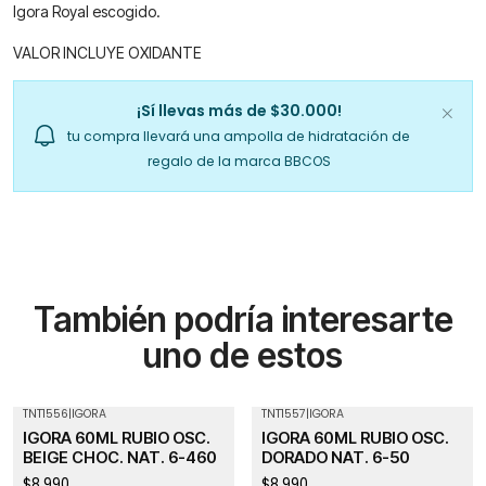
Igora Royal escogido.
VALOR INCLUYE OXIDANTE
¡Sí llevas más de $30.000!
tu compra llevará una ampolla de hidratación de
regalo de la marca BBCOS
También podría interesarte
uno de estos
TNT1556
|
IGORA
TNT1557
|
IGORA
Agotado
IGORA 60ML RUBIO OSC.
IGORA 60ML RUBIO OSC.
BEIGE CHOC. NAT. 6-460
DORADO NAT. 6-50
$8.990
$8.990