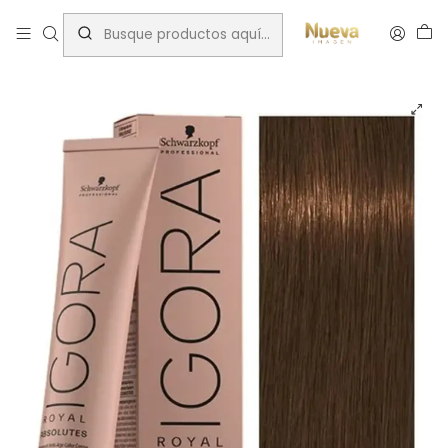
Inicio
Tintes por Marca
Igora Royal
Chocolates
IGORA 60ML RUB. MED. CHO. NAT. 7-460