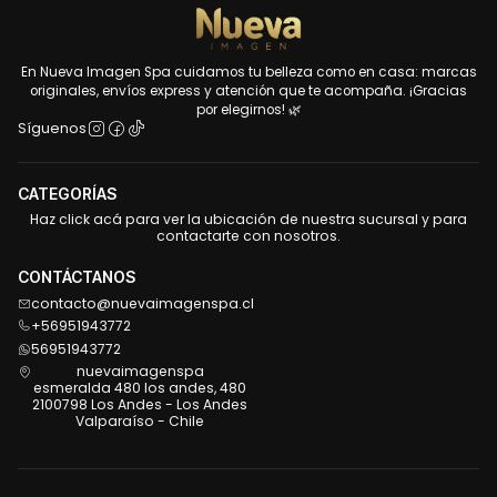
En Nueva Imagen Spa cuidamos tu belleza como en casa: marcas
originales, envíos express y atención que te acompaña. ¡Gracias
por elegirnos! 🌿
Síguenos
CATEGORÍAS
Haz click acá para ver la ubicación de nuestra sucursal y para
contactarte con nosotros.
CONTÁCTANOS
contacto@nuevaimagenspa.cl
+56951943772
56951943772
nuevaimagenspa
esmeralda 480 los andes, 480
2100798 Los Andes - Los Andes
Valparaíso - Chile