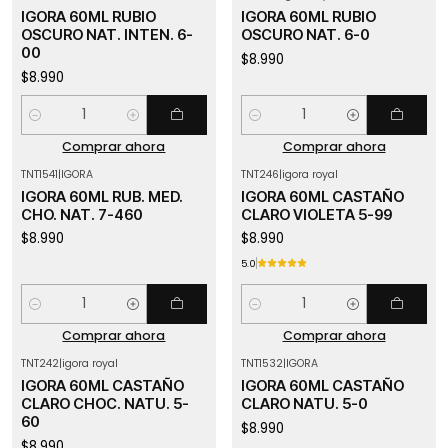
IGORA 60ML RUBIO
IGORA 60ML RUBIO
OSCURO NAT. INTEN. 6-
OSCURO NAT. 6-0
00
$8.990
$8.990
Cantidad
Cantidad
Comprar ahora
Comprar ahora
TNT1541
|
IGORA
TNT246
|
igora royal
IGORA 60ML RUB. MED.
IGORA 60ML CASTAÑO
CHO. NAT. 7-460
CLARO VIOLETA 5-99
$8.990
$8.990
5.0
Cantidad
Cantidad
Comprar ahora
Comprar ahora
TNT242
|
igora royal
TNT1532
|
IGORA
IGORA 60ML CASTAÑO
IGORA 60ML CASTAÑO
CLARO CHOC. NATU. 5-
CLARO NATU. 5-0
60
$8.990
$8.990