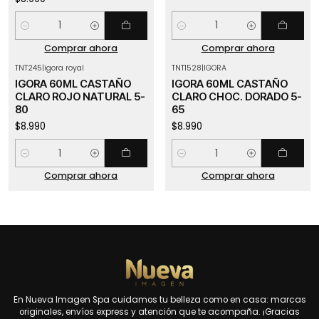
Cantidad
Cantidad
Comprar ahora
Comprar ahora
TNT245
|
igora royal
TNT1528
|
IGORA
IGORA 60ML CASTAÑO
IGORA 60ML CASTAÑO
CLARO ROJO NATURAL 5-
CLARO CHOC. DORADO 5-
80
65
$8.990
$8.990
Cantidad
Cantidad
Comprar ahora
Comprar ahora
En Nueva Imagen Spa cuidamos tu belleza como en casa: marcas
originales, envíos express y atención que te acompaña. ¡Gracias