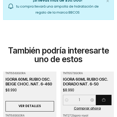
¡Sí llevas más de $30.000!
tu compra llevará una ampolla de hidratación de
regalo de la marca BBCOS
También podría interesarte
uno de estos
TNT1556
|
IGORA
TNT1557
|
IGORA
Agotado
IGORA 60ML RUBIO OSC.
IGORA 60ML RUBIO OSC.
BEIGE CHOC. NAT. 6-460
DORADO NAT. 6-50
$8.990
$8.990
Cantidad
VER DETALLES
Comprar ahora
TNT1561
|
IGORA
TNT272
|
igora royal