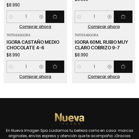
$8.990
Cantidad
Cantidad
Comprar ahora
Comprar ahora
TNT1566
|
IGORA
TNT1554
|
IGORA
IGORA CASTAÑO MEDIO
IGORA 60ML RUBIO MUY
CHOCOLATE 4-6
CLARO COBRIZO 9-7
$8.990
$8.990
Cantidad
Cantidad
Comprar ahora
Comprar ahora
En Nueva Imagen Spa cuidamos tu belleza como en casa: marcas
originales, envíos express y atención que te acompaña. ¡Gracias