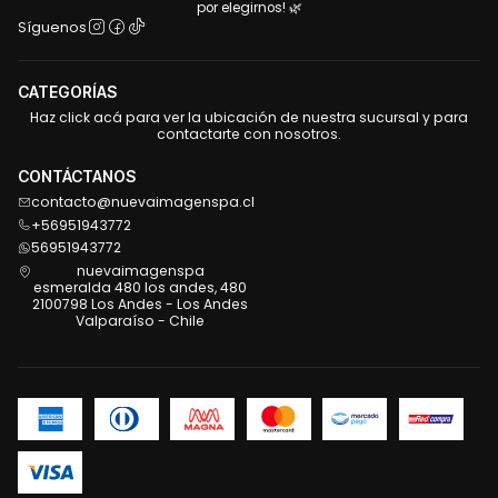
por elegirnos! 🌿
Síguenos
CATEGORÍAS
Haz click acá para ver la ubicación de nuestra sucursal y para
contactarte con nosotros.
CONTÁCTANOS
contacto@nuevaimagenspa.cl
+56951943772
56951943772
nuevaimagenspa
esmeralda 480 los andes, 480
2100798 Los Andes - Los Andes
Valparaíso - Chile