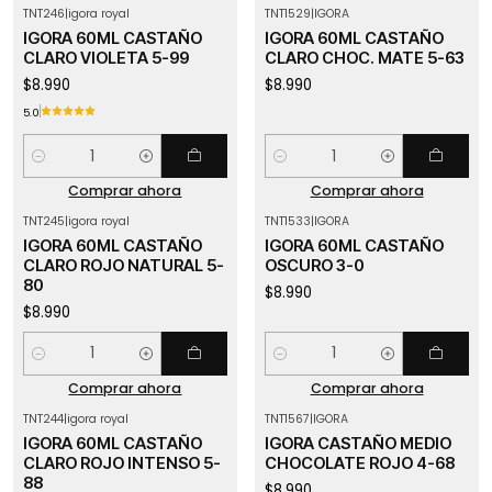
TNT246
|
igora royal
TNT1529
|
IGORA
IGORA 60ML CASTAÑO
IGORA 60ML CASTAÑO
CLARO VIOLETA 5-99
CLARO CHOC. MATE 5-63
$8.990
$8.990
5.0
Cantidad
Cantidad
Comprar ahora
Comprar ahora
TNT245
|
igora royal
TNT1533
|
IGORA
IGORA 60ML CASTAÑO
IGORA 60ML CASTAÑO
CLARO ROJO NATURAL 5-
OSCURO 3-0
80
$8.990
$8.990
Cantidad
Cantidad
Comprar ahora
Comprar ahora
TNT244
|
igora royal
TNT1567
|
IGORA
IGORA 60ML CASTAÑO
IGORA CASTAÑO MEDIO
CLARO ROJO INTENSO 5-
CHOCOLATE ROJO 4-68
88
$8.990