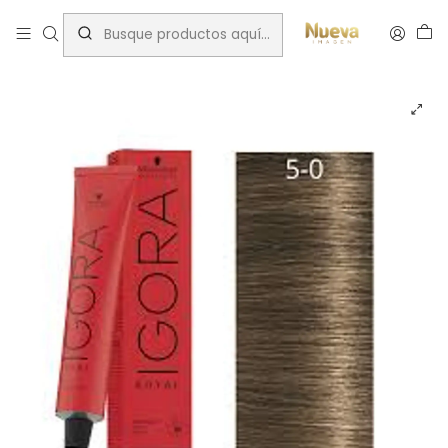
Inicio
Tintes por Marca
Igora Royal
Natural
IGORA 60ML CASTAÑO CLARO NATU. 5-0