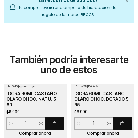
¡Sí llevas más de $30.000!
tu compra llevará una ampolla de hidratación de
regalo de la marca BBCOS
También podría interesarte
uno de estos
TNT242
|
igora royal
TNT1528
|
IGORA
IGORA 60ML CASTAÑO
IGORA 60ML CASTAÑO
CLARO CHOC. NATU. 5-
CLARO CHOC. DORADO 5-
60
65
$8.990
$8.990
Cantidad
Cantidad
Comprar ahora
Comprar ahora