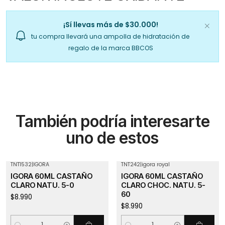
¡Sí llevas más de $30.000!
tu compra llevará una ampolla de hidratación de
regalo de la marca BBCOS
También podría interesarte
uno de estos
TNT1532
|
IGORA
TNT242
|
igora royal
IGORA 60ML CASTAÑO
IGORA 60ML CASTAÑO
CLARO NATU. 5-0
CLARO CHOC. NATU. 5-
60
$8.990
$8.990