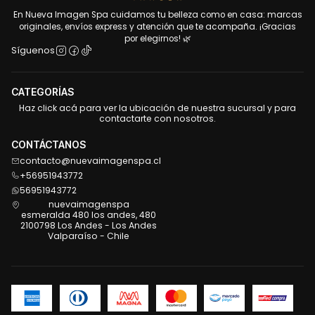
En Nueva Imagen Spa cuidamos tu belleza como en casa: marcas
originales, envíos express y atención que te acompaña. ¡Gracias
por elegirnos! 🌿
Síguenos
CATEGORÍAS
Haz click acá para ver la ubicación de nuestra sucursal y para
contactarte con nosotros.
CONTÁCTANOS
contacto@nuevaimagenspa.cl
+56951943772
56951943772
nuevaimagenspa
esmeralda 480 los andes, 480
2100798 Los Andes - Los Andes
Valparaíso - Chile