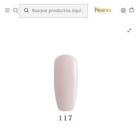
Inicio
Esmaltes permanentes Bluesky
Bluesky dc117p 15ml