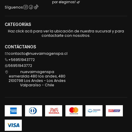
por elegirnos! 🌿
Síguenos
CATEGORÍAS
Haz click acá para ver la ubicación de nuestra sucursal y para
contactarte con nosotros.
CONTÁCTANOS
contacto@nuevaimagenspa.cl
+56951943772
56951943772
nuevaimagenspa
esmeralda 480 los andes, 480
2100798 Los Andes - Los Andes
Valparaíso - Chile