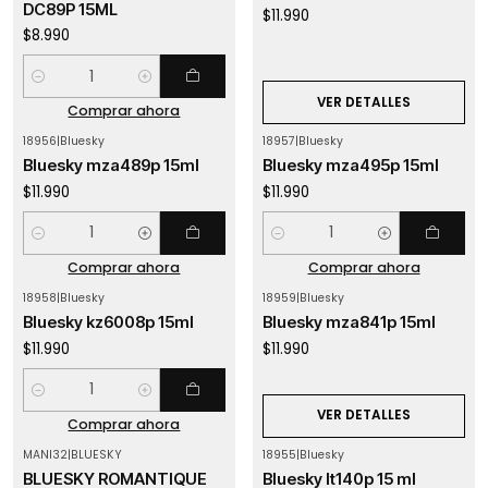
DC89P 15ML
$11.990
$8.990
Cantidad
VER DETALLES
Comprar ahora
18956
|
Bluesky
18957
|
Bluesky
Bluesky mza489p 15ml
Bluesky mza495p 15ml
$11.990
$11.990
Cantidad
Cantidad
Comprar ahora
Comprar ahora
18958
|
Bluesky
18959
|
Bluesky
Agotado
Bluesky kz6008p 15ml
Bluesky mza841p 15ml
$11.990
$11.990
Cantidad
VER DETALLES
Comprar ahora
MANI32
|
BLUESKY
18955
|
Bluesky
Agotado
BLUESKY ROMANTIQUE
Bluesky lt140p 15 ml