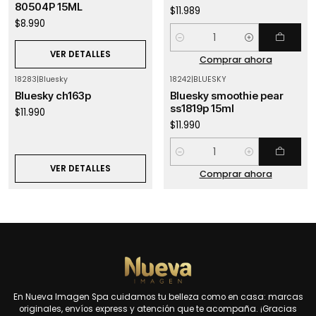
80504P 15ML
$11.989
$8.990
Cantidad
VER DETALLES
Comprar ahora
18283
|
Bluesky
18242
|
BLUESKY
Agotado
Bluesky ch163p
Bluesky smoothie pear
ss1819p 15ml
$11.990
$11.990
Cantidad
VER DETALLES
Comprar ahora
En Nueva Imagen Spa cuidamos tu belleza como en casa: marcas
originales, envíos express y atención que te acompaña. ¡Gracias