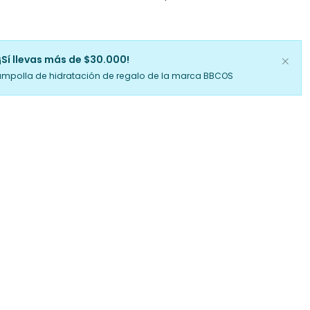
¡Sí llevas más de $30.000!
ampolla de hidratación de regalo de la marca BBCOS