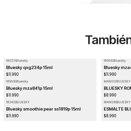
También 
18027
|
Bluesky
18956
|
Bluesky
Agotado
Bluesky qxg234p 15ml
Bluesky mza
$11.990
$11.990
18959
|
Bluesky
MANI32
|
BLUESKY
Agotado
Agotado
Bluesky mza841p 15ml
BLUESKY RO
$11.990
$8.990
18242
|
BLUESKY
MANI28
|
BLUESKY
Bluesky smoothie pear ss1819p 15ml
ESMALTE BL
$11.990
$8.990