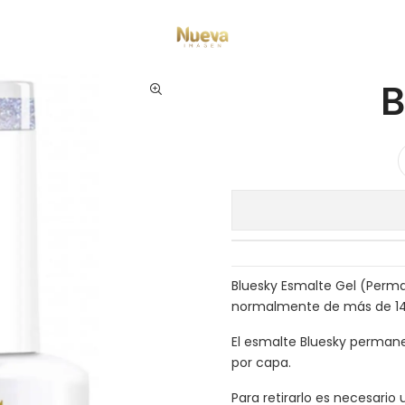
Inicio
Esmaltes permanentes Bluesky
Bluesky ch163p
B
Bluesky Esmalte Gel (Perma
normalmente de más de 14 
El esmalte Bluesky perman
por capa.
Para retirarlo es necesari