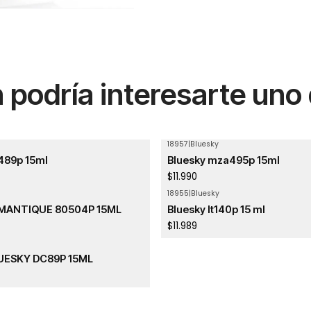
podría interesarte uno
18957
|
Bluesky
489p 15ml
Bluesky mza495p 15ml
$11.990
18955
|
Bluesky
MANTIQUE 80504P 15ML
Bluesky lt140p 15 ml
$11.989
UESKY DC89P 15ML