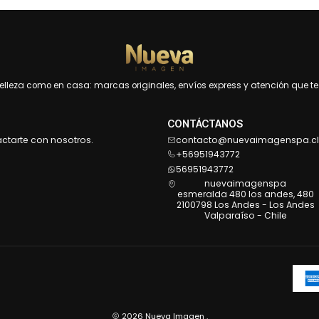
leza como en casa: marcas originales, envíos express y atención que te 
CONTÁCTANOS
actarte con nosotros.
contacto@nuevaimagenspa.cl
+56951943772
56951943772
nuevaimagenspa
esmeralda 480 los andes, 480
2100798 Los Andes - Los Andes
Valparaíso - Chile
2026 Nueva Imagen .