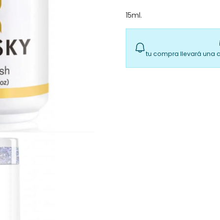
15ml.
tu compra llevará una 