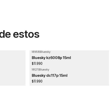
 de estos
18958
|
Bluesky
Bluesky kz6008p 15ml
$11.990
18127
|
Bluesky
Agotado
Bluesky dc117p 15ml
$11.990