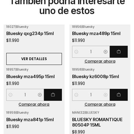
También podría interesarte
uno de estos
18027
|
Bluesky
18956
|
Bluesky
Agotado
Bluesky qxg234p 15ml
Bluesky mza489p 15ml
$11.990
$11.990
Cantidad
VER DETALLES
Comprar ahora
18957
|
Bluesky
18958
|
Bluesky
Bluesky mza495p 15ml
Bluesky kz6008p 15ml
$11.990
$11.990
Cantidad
Cantidad
Comprar ahora
Comprar ahora
18959
|
Bluesky
MANI32
|
BLUESKY
Agotado
Agotado
Bluesky mza841p 15ml
BLUESKY ROMANTIQUE
80504P 15ML
$11.990
$8.990