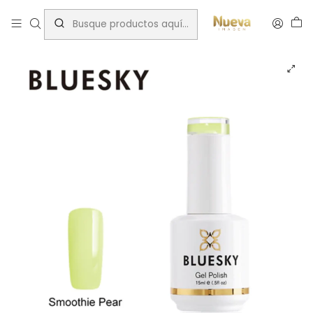
Inicio
Insumos Manicure
Bluesky smoothie pear ss1819p 15ml