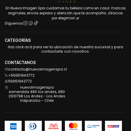
En Nueva Imagen Spa cuidamos tu belleza como en casa: marcas
originales, envíos express y atención que te acompaña. ¡Gracias
por elegirnos! 🌿
Síguenos
CATEGORÍAS
Haz click acá para ver la ubicación de nuestra sucursal y para
contactarte con nosotros.
CONTÁCTANOS
contacto@nuevaimagenspa.cl
+56951943772
56951943772
nuevaimagenspa
esmeralda 480 los andes, 480
2100798 Los Andes - Los Andes
Valparaíso - Chile