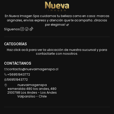
En Nueva Imagen Spa cuidamos tu belleza como en casa: marcas
originales, envíos express y atención que te acompaña. ¡Gracias
por elegirnos! 🌿
Síguenos
CATEGORÍAS
Haz click acá para ver la ubicación de nuestra sucursal y para
contactarte con nosotros.
CONTÁCTANOS
contacto@nuevaimagenspa.cl
+56951943772
56951943772
nuevaimagenspa
esmeralda 480 los andes, 480
2100798 Los Andes - Los Andes
Valparaíso - Chile