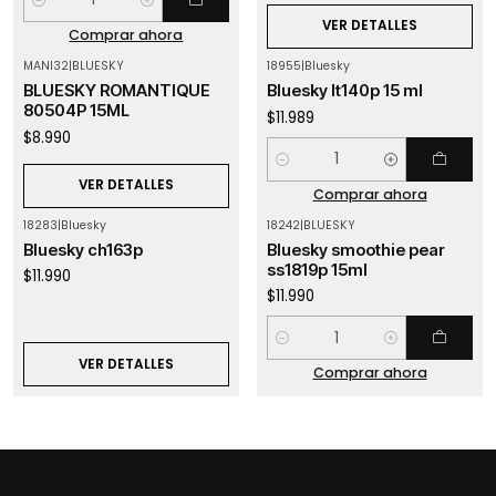
Cantidad
VER DETALLES
Comprar ahora
MANI32
|
BLUESKY
18955
|
Bluesky
Agotado
BLUESKY ROMANTIQUE
Bluesky lt140p 15 ml
80504P 15ML
$11.989
$8.990
Cantidad
VER DETALLES
Comprar ahora
18283
|
Bluesky
18242
|
BLUESKY
Agotado
Bluesky ch163p
Bluesky smoothie pear
ss1819p 15ml
$11.990
$11.990
Cantidad
VER DETALLES
Comprar ahora