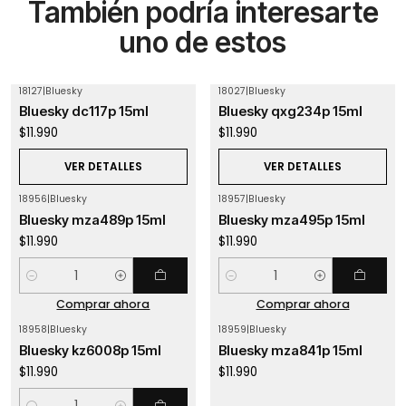
También podría interesarte
uno de estos
18127
|
Bluesky
18027
|
Bluesky
Agotado
Agotado
Bluesky dc117p 15ml
Bluesky qxg234p 15ml
$11.990
$11.990
VER DETALLES
VER DETALLES
18956
|
Bluesky
18957
|
Bluesky
Bluesky mza489p 15ml
Bluesky mza495p 15ml
$11.990
$11.990
Cantidad
Cantidad
Comprar ahora
Comprar ahora
18958
|
Bluesky
18959
|
Bluesky
Agotado
Bluesky kz6008p 15ml
Bluesky mza841p 15ml
$11.990
$11.990