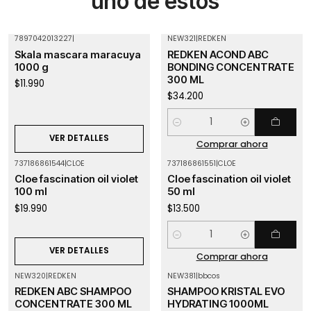
uno de estos
7897042013227
|
NEW321
|
REDKEN
Agotado
Skala mascara maracuya
REDKEN ACOND ABC
1000 g
BONDING CONCENTRATE
300 ML
$11.990
$34.200
Cantidad
VER DETALLES
Comprar ahora
737186861544
|
CLOE
737186861551
|
CLOE
Agotado
Cloe fascination oil violet
Cloe fascination oil violet
100 ml
50 ml
$19.990
$13.500
Cantidad
VER DETALLES
Comprar ahora
NEW320
|
REDKEN
NEW381
|
bbcos
REDKEN ABC SHAMPOO
SHAMPOO KRISTAL EVO
CONCENTRATE 300 ML
HYDRATING 1000ML