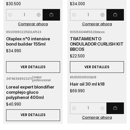
$30.500
$34.000
Cantidad
Cantidad
Comprar ahora
Comprar ahora
850018802215
|
OLAPLEX
8051566448562
|
bbcos
Agotado
Agotado
Olaplex n°0 intensive
TRATAMIENTO
bond builder 155ml
ONDULADOR CURLISH KIT
BBCOS
$34.990
$22.500
VER DETALLES
VER DETALLES
L'oréal
858511001500
|
k18
3474636892327
|
professionel
Agotado
Hair oil 30 ml k18
Loreal expert blondifier
$69.990
complejo gluco
polyphenol 400ml
$40.990
Cantidad
VER DETALLES
Comprar ahora