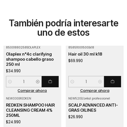
También podría interesarte
uno de estos
850018802581
|
OLAPLEX
858511001500
|
k18
Olaplex n°4c clarifying
Hair oil 30 ml k18
shampoo cabello graso
$69.990
250 ml
$34.990
Cantidad
Cantidad
Comprar ahora
Comprar ahora
NEW330
|
REDKEN
NEW520
|
L'oréal professionel
Agotado
Agotado
REDKEN SHAMPOO HAIR
SCALP ADVANCED ANTI-
CLEANSING CREAM 4%
GRAS OILINES
250ML
$26.990
$24.990