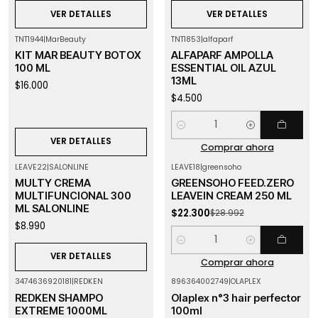
VER DETALLES
VER DETALLES
TNT1944
|
MarBeauty
TNT1853
|
alfaparf
Agotado
KIT MAR BEAUTY BOTOX
ALFAPARF AMPOLLA
100 ML
ESSENTIAL OIL AZUL
13ML
$16.000
$4.500
Cantidad
VER DETALLES
Comprar ahora
LEAVE22
|
SALONLINE
LEAVE18
|
greensoho
-23%
OFF
Agotado
MULTY CREMA
GREENSOHO FEED.ZERO
MULTIFUNCIONAL 300
LEAVEIN CREAM 250 ML
ML SALONLINE
$22.300
$28.992
$8.990
Cantidad
VER DETALLES
Comprar ahora
3474636920181
|
REDKEN
896364002749
|
OLAPLEX
-6%
OFF
Agotado
REDKEN SHAMPO
Olaplex n°3 hair perfector
EXTREME 1000ML
100ml