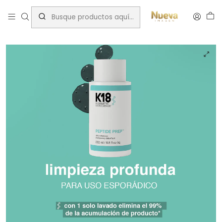
Inicio
Tratamientos capilares
Marcas
K18
Shampo detox peptide repair 250ml k18