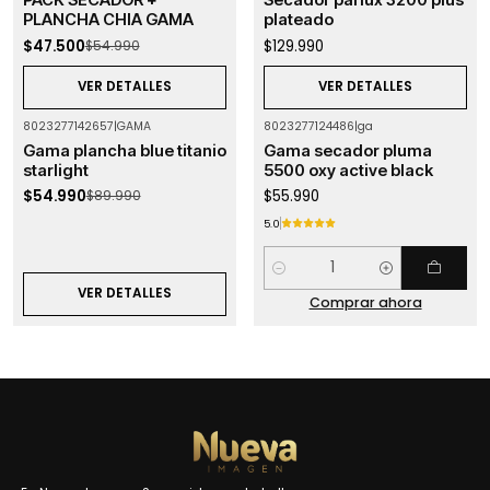
PACK SECADOR +
Secador parlux 3200 plus
Agotado
PLANCHA CHIA GAMA
plateado
$47.500
$129.990
$54.990
VER DETALLES
VER DETALLES
8023277142657
|
GAMA
8023277124486
|
ga
-39%
OFF
Gama plancha blue titanio
Gama secador pluma
Agotado
starlight
5500 oxy active black
$54.990
$55.990
$89.990
5.0
Cantidad
VER DETALLES
Comprar ahora