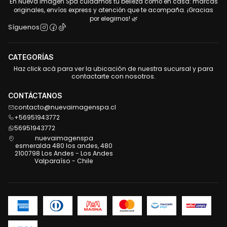
En Nueva Imagen Spa cuidamos tu belleza como en casa: marcas
originales, envíos express y atención que te acompaña. ¡Gracias
por elegirnos! 🌿
Síguenos
CATEGORÍAS
Haz click acá para ver la ubicación de nuestra sucursal y para
contactarte con nosotros.
CONTÁCTANOS
contacto@nuevaimagenspa.cl
+56951943772
56951943772
nuevaimagenspa
esmeralda 480 los andes, 480
2100798 Los Andes - Los Andes
Valparaíso - Chile