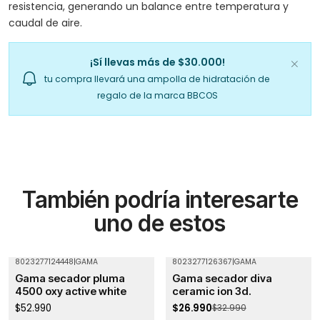
resistencia, generando un balance entre temperatura y
caudal de aire.
¡Sí llevas más de $30.000!
tu compra llevará una ampolla de hidratación de
regalo de la marca BBCOS
También podría interesarte
uno de estos
8023277124448
|
GAMA
8023277126367
|
GAMA
-18%
OFF
Gama secador pluma
Gama secador diva
Agotado
4500 oxy active white
ceramic ion 3d.
$52.990
$26.990
$32.990