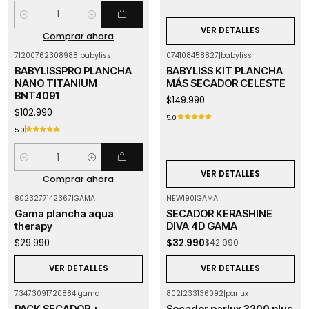
Cantidad
VER DETALLES
Comprar ahora
71200762308988
|
babyliss
074108458827
|
babyliss
Agotado
BABYLISSPRO PLANCHA
BABYLISS KIT PLANCHA
NANO TITANIUM
MÁS SECADOR CELESTE
BNT4091
$149.990
$102.990
5.0
5.0
Cantidad
VER DETALLES
Comprar ahora
8023277142367
|
GAMA
NEW190
|
GAMA
-23%
OFF
Agotado
Gama plancha aqua
SECADOR KERASHINE
Agotado
therapy
DIVA 4D GAMA
$29.990
$32.990
$42.990
VER DETALLES
VER DETALLES
73473091720884
|
gama
8021233136092
|
parlux
-14%
OFF
Agotado