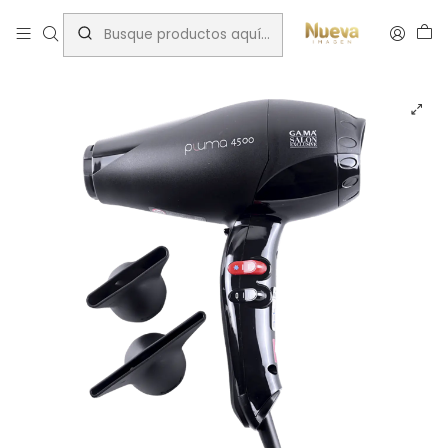
Inicio
Secadores/planchas
Secadores
Gama secador pluma 4500 oxy active black