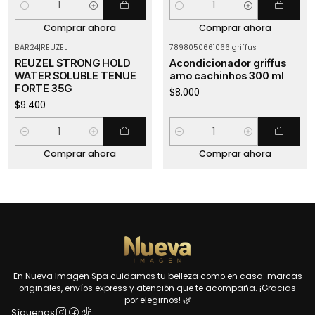
Cantidad
Cantidad
Comprar ahora
Comprar ahora
BAR24
|
REUZEL
7898050661066
|
griffus
REUZEL STRONG HOLD
Acondicionador griffus
WATER SOLUBLE TENUE
amo cachinhos 300 ml
FORTE 35G
$8.000
$9.400
Cantidad
Cantidad
Comprar ahora
Comprar ahora
En Nueva Imagen Spa cuidamos tu belleza como en casa: marcas
originales, envíos express y atención que te acompaña. ¡Gracias
por elegirnos! 🌿
Síguenos