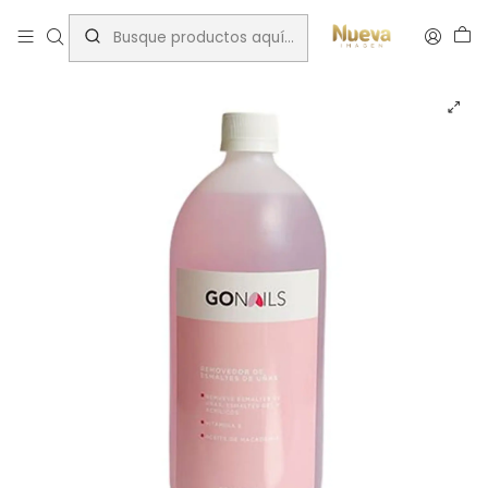
Inicio
Insumos Manicure
Removedores
REMOVEDOR GONAILS 1LT