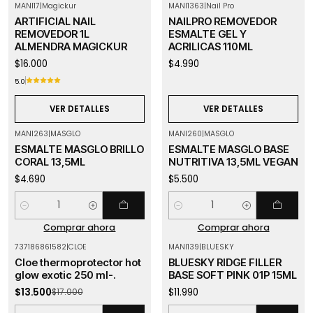
MANI17
|
Magickur
MANI1363
|
Nail Pro
Agotado
Agotado
ARTIFICIAL NAIL
NAILPRO REMOVEDOR
REMOVEDOR 1L
ESMALTE GEL Y
ALMENDRA MAGICKUR
ACRILICAS 110ML
$16.000
$4.990
5.0
VER DETALLES
VER DETALLES
MANI263
|
MASGLO
MANI260
|
MASGLO
ESMALTE MASGLO BRILLO
ESMALTE MASGLO BASE
CORAL 13,5ML
NUTRITIVA 13,5ML VEGAN
$4.690
$5.500
Cantidad
Cantidad
Comprar ahora
Comprar ahora
737186861582
|
CLOE
MANI139
|
BLUESKY
-21%
OFF
Cloe thermoprotector hot
BLUESKY RIDGE FILLER
glow exotic 250 ml-.
BASE SOFT PINK 01P 15ML
$13.500
$11.990
$17.000