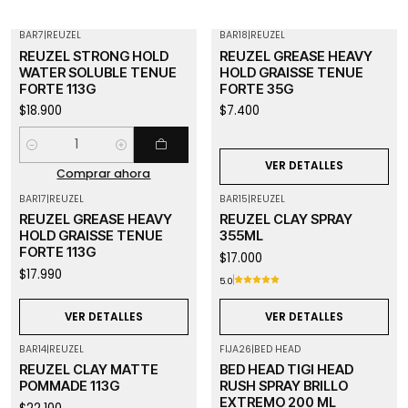
BAR7
|
REUZEL
BAR18
|
REUZEL
Agotado
REUZEL STRONG HOLD
REUZEL GREASE HEAVY
WATER SOLUBLE TENUE
HOLD GRAISSE TENUE
FORTE 113G
FORTE 35G
$18.900
$7.400
Cantidad
VER DETALLES
Comprar ahora
BAR17
|
REUZEL
BAR15
|
REUZEL
Agotado
Agotado
REUZEL GREASE HEAVY
REUZEL CLAY SPRAY
HOLD GRAISSE TENUE
355ML
FORTE 113G
$17.000
$17.990
5.0
VER DETALLES
VER DETALLES
BAR14
|
REUZEL
FIJA26
|
BED HEAD
Agotado
REUZEL CLAY MATTE
BED HEAD TIGI HEAD
POMMADE 113G
RUSH SPRAY BRILLO
EXTREMO 200 ML