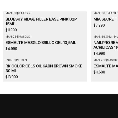
MANI138
|
BLUESKY
MANI1307
|
MIA SE
Agotado
BLUESKY RIDGE FILLER BASE PINK 02P
MIA SECRET 
15ML
$7.990
$11.990
MANI264
|
MASGLO
MANI1363
|
Nail Pr
Agotado
ESMALTE MASGLO BRILLO GEL 13,5ML
NAILPRO RE
ACRILICAS 1
$4.990
$4.990
TNT1716
|
REDKEN
MANI288
|
MASGL
RK COLOR GELS OIL 6ABN BROWN SMOKE
ESMALTE MA
60 ML
$4.690
$13.000