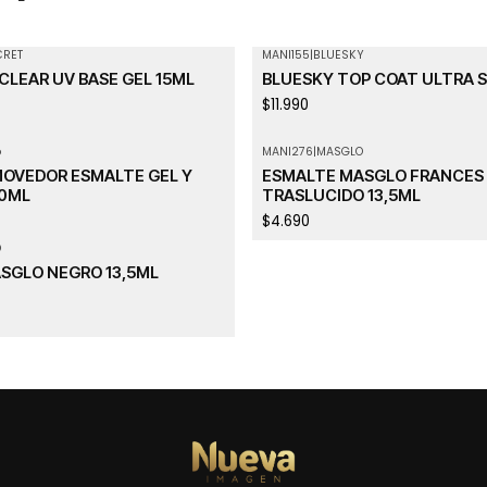
CRET
MANI155
|
BLUESKY
CLEAR UV BASE GEL 15ML
BLUESKY TOP COAT ULTRA S
$11.990
o
MANI276
|
MASGLO
MOVEDOR ESMALTE GEL Y
ESMALTE MASGLO FRANCES
10ML
TRASLUCIDO 13,5ML
$4.690
O
SGLO NEGRO 13,5ML