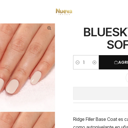
Inicio
Preparadores
BLUESKY RIDGE FILLER BASE SOFT PINK 01P 15ML
BLUESKY
SOF
AGR
Cantidad
Ridge Filler Base Coat es 
como autonivelante en uñas