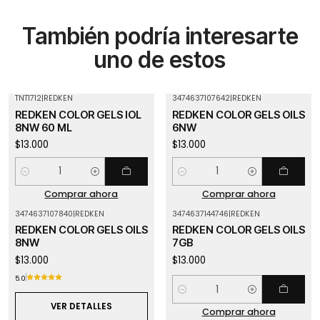
También podría interesarte
uno de estos
TNT1712
|
REDKEN
3474637107642
|
REDKEN
REDKEN COLOR GELS IOL
REDKEN COLOR GELS OILS
8NW 60 ML
6NW
$13.000
$13.000
Cantidad
Cantidad
Comprar ahora
Comprar ahora
3474637107840
|
REDKEN
3474637144746
|
REDKEN
Agotado
REDKEN COLOR GELS OILS
REDKEN COLOR GELS OILS
8NW
7GB
$13.000
$13.000
5.0
Cantidad
VER DETALLES
Comprar ahora