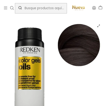
Inicio
Tintes por Marca
Color Gels Oils
REDKEN COLOR GELS OIILS 4NW