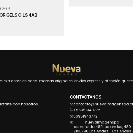
EDKEN
R GELS OILS 4AB
leza como en casa: marcas originales, envíos express y atención que te 
CONTÁCTANOS
actarte con nosotros.
contacto@nuevaimagenspa.cl
+56951943772
56951943772
nuevaimagenspa
esmeralda 480 los andes, 480
2100798 Los Andes - Los Andes