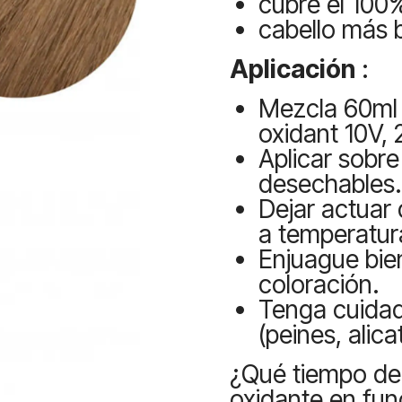
cubre el 100
cabello más br
Aplicación
:
Mezcla 60ml 
oxidant 10V,
Aplicar sobre
desechables.
Dejar actuar 
a temperatur
Enjuague bie
coloración.
Tenga cuidado
(peines, alicat
¿Qué tiempo de 
oxidante en fun