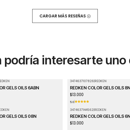
CARGAR MÁS RESEÑAS
podría interesarte uno
EDKEN
3474637107826
|
REDKEN
Agotado
R GELS OILS 6ABN
REDKEN COLOR GELS OILS 8
$13.000
5.0
EDKEN
3474637144562
|
REDKEN
Agotado
R GELS OILS 08N
REDKEN COLOR GELS OILS 6
$13.000