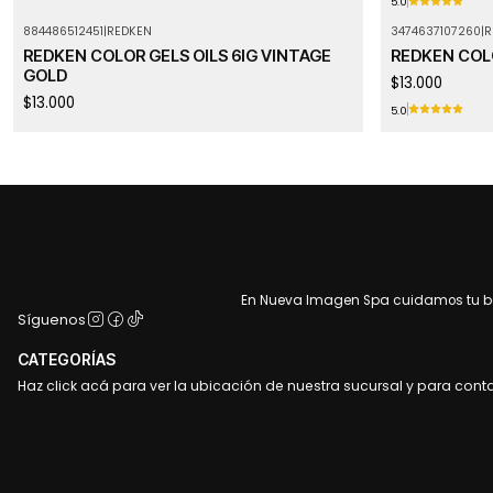
5.0
884486512451
|
REDKEN
3474637107260
|
R
Agotado
Agotado
REDKEN COLOR GELS OILS 6IG VINTAGE
REDKEN COLO
GOLD
$13.000
$13.000
5.0
En Nueva Imagen Spa cuidamos tu bel
Síguenos
CATEGORÍAS
Haz click acá para ver la ubicación de nuestra sucursal y para cont