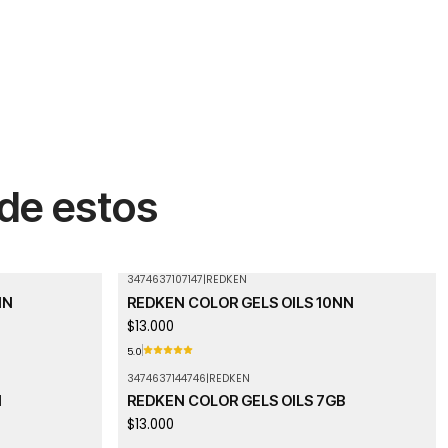
 de estos
3474637107147
|
REDKEN
NN
REDKEN COLOR GELS OILS 10NN
$13.000
5.0
3474637144746
|
REDKEN
Agotado
N
REDKEN COLOR GELS OILS 7GB
$13.000