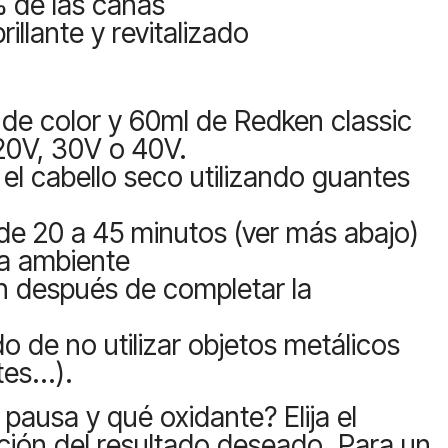
% de las canas
illante y revitalizado
de color y 60ml de Redken classic
 20V, 30V o 40V.
 el cabello seco utilizando guantes
de 20 a 45 minutos (ver más abajo)
a ambiente
n después de completar la
 de no utilizar objetos metálicos
es...).
pausa y qué oxidante? Elija el
ción del resultado deseado. Para un