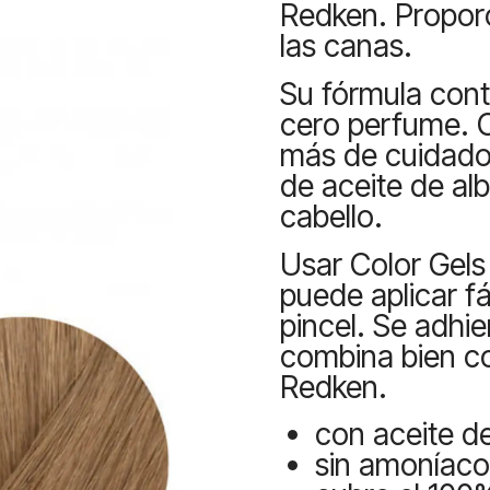
Redken. Propor
las canas.
Su fórmula cont
cero perfume. O
más de cuidado
de aceite de al
cabello.
Usar Color Gels O
puede aplicar f
pincel. Se adhie
combina bien c
Redken.
con aceite d
sin amoníaco 