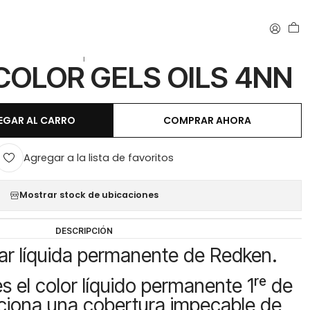
|
COLOR GELS OILS 4NN
EGAR AL CARRO
COMPRAR AHORA
Agregar a la lista de favoritos
Mostrar stock de ubicaciones
DESCRIPCIÓN
lar líquida permanente de Redken.
es el color líquido permanente 1ʳᵉ de
ciona una cobertura impecable de