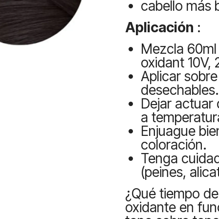
cabello más br
Aplicación
:
Mezcla 60ml 
oxidant 10V,
Aplicar sobre
desechables.
Dejar actuar 
a temperatur
Enjuague bie
coloración.
Tenga cuidado
(peines, alicat
¿Qué tiempo de 
oxidante en fun