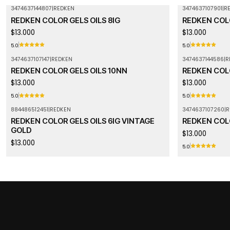
3474637144807
|
REDKEN
3474637107901
|
R
REDKEN COLOR GELS OILS 8IG
REDKEN COLO
$13.000
$13.000
5.0
5.0
3474637107147
|
REDKEN
3474637144586
|
R
REDKEN COLOR GELS OILS 10NN
REDKEN COLO
$13.000
$13.000
5.0
5.0
884486512451
|
REDKEN
3474637107260
|
R
Agotado
Agotado
REDKEN COLOR GELS OILS 6IG VINTAGE
REDKEN COLO
GOLD
$13.000
$13.000
5.0