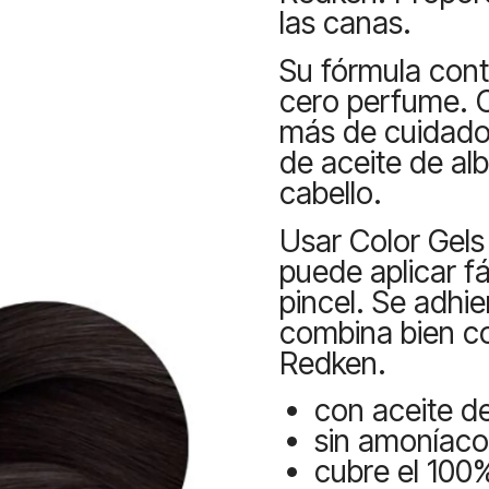
las canas.
Su fórmula cont
cero perfume. O
más de cuidado
de aceite de al
cabello.
Usar Color Gels O
puede aplicar f
pincel. Se adhie
combina bien c
Redken.
con aceite d
sin amoníaco 
cubre el 100