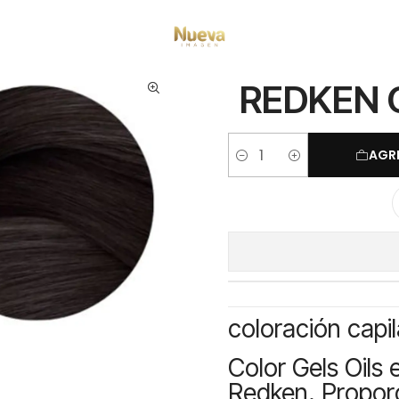
Inicio
Tintes por Marca
Color Gels Oils
REDKEN COLOR GELS OILS 4NN
REDKEN 
AGR
Cantidad
coloración capi
Color Gels Oils 
Redken. Propor