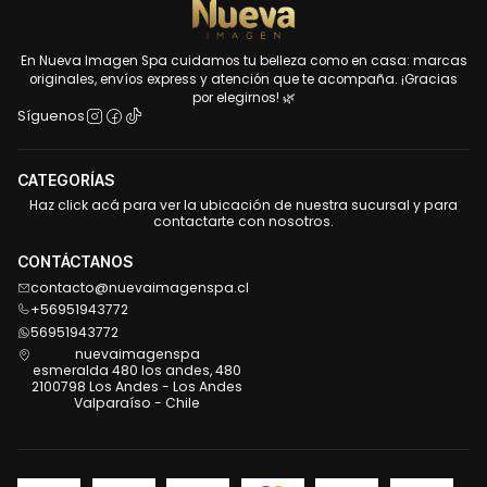
En Nueva Imagen Spa cuidamos tu belleza como en casa: marcas
originales, envíos express y atención que te acompaña. ¡Gracias
por elegirnos! 🌿
Síguenos
CATEGORÍAS
Haz click acá para ver la ubicación de nuestra sucursal y para
contactarte con nosotros.
CONTÁCTANOS
contacto@nuevaimagenspa.cl
+56951943772
56951943772
nuevaimagenspa
esmeralda 480 los andes, 480
2100798 Los Andes - Los Andes
Valparaíso - Chile