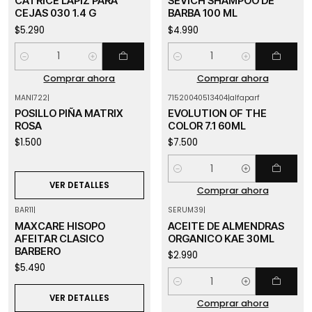
CATRICE LAPIZ PARA
SEVICH SHAMPOO DE
CEJAS 030 1.4 G
BARBA 100 ML
$5.290
$4.990
Cantidad
Cantidad
Comprar ahora
Comprar ahora
MANI722
|
71520040513404
|
alfaparf
Agotado
POSILLO PIÑA MATRIX
EVOLUTION OF THE
ROSA
COLOR 7.1 60ML
$1.500
$7.500
Cantidad
VER DETALLES
Comprar ahora
BAR11
|
SERUM39
|
Agotado
MAXCARE HISOPO
ACEITE DE ALMENDRAS
AFEITAR CLASICO
ORGANICO KAE 30ML
BARBERO
$2.990
$5.490
Cantidad
VER DETALLES
Comprar ahora