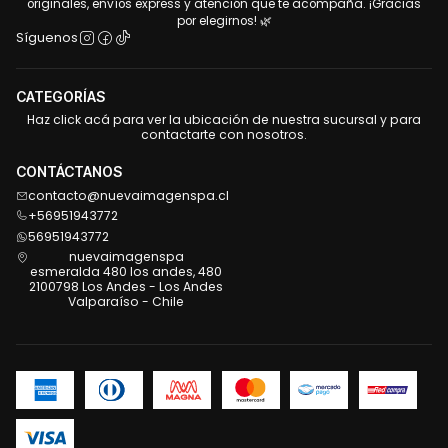
originales, envíos express y atención que te acompaña. ¡Gracias
por elegirnos! 🌿
Síguenos
CATEGORÍAS
Haz click acá para ver la ubicación de nuestra sucursal y para
contactarte con nosotros.
CONTÁCTANOS
contacto@nuevaimagenspa.cl
+56951943772
56951943772
nuevaimagenspa
esmeralda 480 los andes, 480
2100798 Los Andes - Los Andes
Valparaíso - Chile