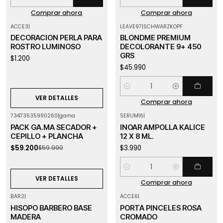
Cantidad
Cantidad
Comprar ahora
Comprar ahora
ACCE3
|
LEAVE97
|
SCHWARZKOPF
Agotado
DECORACION PERLA PARA
BLONDME PREMIUM
ROSTRO LUMINOSO
DECOLORANTE 9+ 450
GRS
$1.200
$45.990
Cantidad
VER DETALLES
Comprar ahora
73473535990260
|
gama
SERUM16
|
-1%
OFF
PACK GA.MA SECADOR +
INOAR AMPOLLA KALICE
Agotado
CEPILLO + PLANCHA
12 X 8 ML.
$59.200
$3.990
$59.990
Cantidad
VER DETALLES
Comprar ahora
BAR2
|
ACCE6
|
Agotado
HISOPO BARBERO BASE
PORTA PINCELES ROSA
MADERA
CROMADO