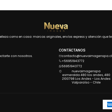
leza como en casa: marcas originales, envíos express y atención que te 
CONTÁCTANOS
actarte con nosotros.
contacto@nuevaimagenspa.cl
+56951943772
56951943772
nuevaimagenspa
esmeralda 480 los andes, 480
2100798 Los Andes - Los Andes
Valparaíso - Chile