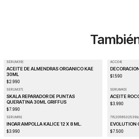
También 
SERUM39
|
ACCE4
|
ACEITE DE ALMENDRAS ORGANICO KAE
DECORACION
30ML
$1.590
$2.990
SERUM37
|
SERUM43
|
Agotado
SKALA REPARADOR DE PUNTAS
ACEITE ROC
QUERATINA 30ML GRIFFUS
$3.990
$7.990
SERUM16
|
71520118502539
|
a
INOAR AMPOLLA KALICE 12 X 8 ML.
EVOLUTION O
$3.990
$7.500