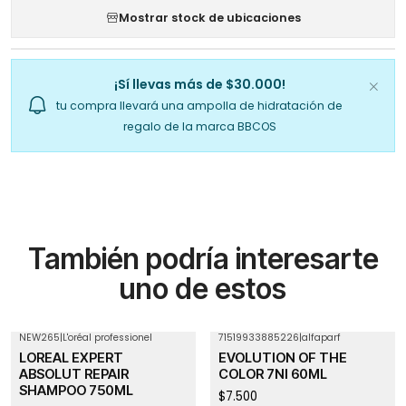
Mostrar stock de ubicaciones
¡Sí llevas más de $30.000!
tu compra llevará una ampolla de hidratación de
regalo de la marca BBCOS
También podría interesarte
uno de estos
NEW265
|
L'oréal professionel
71519933885226
|
alfaparf
Agotado
LOREAL EXPERT
EVOLUTION OF THE
ABSOLUT REPAIR
COLOR 7NI 60ML
SHAMPOO 750ML
$7.500