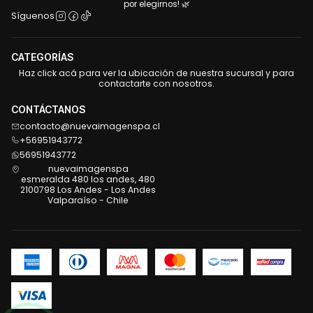
por elegirnos! 🌿
Síguenos
CATEGORÍAS
Haz click acá para ver la ubicación de nuestra sucursal y para
contactarte con nosotros.
CONTÁCTANOS
contacto@nuevaimagenspa.cl
+56951943772
56951943772
nuevaimagenspa
esmeralda 480 los andes, 480
2100798 Los Andes - Los Andes
Valparaíso - Chile