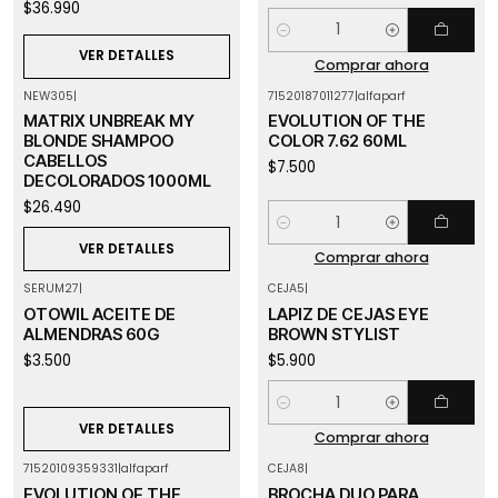
$36.990
Cantidad
VER DETALLES
Comprar ahora
NEW305
|
71520187011277
|
alfaparf
Agotado
MATRIX UNBREAK MY
EVOLUTION OF THE
BLONDE SHAMPOO
COLOR 7.62 60ML
CABELLOS
$7.500
DECOLORADOS 1000ML
$26.490
Cantidad
VER DETALLES
Comprar ahora
SERUM27
|
CEJA5
|
Agotado
OTOWIL ACEITE DE
LAPIZ DE CEJAS EYE
ALMENDRAS 60G
BROWN STYLIST
$3.500
$5.900
Cantidad
VER DETALLES
Comprar ahora
71520109359331
|
alfaparf
CEJA8
|
EVOLUTION OF THE
BROCHA DUO PARA