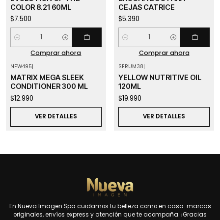
COLOR 8.21 60ML
CEJAS CATRICE
$7.500
$5.390
Cantidad
Cantidad
Comprar ahora
Comprar ahora
NEW495
|
SERUM38
|
Agotado
Agotado
MATRIX MEGA SLEEK
YELLOW NUTRITIVE OIL
CONDITIONER 300 ML
120ML
$12.990
$19.990
VER DETALLES
VER DETALLES
En Nueva Imagen Spa cuidamos tu belleza como en casa: marcas
originales, envíos express y atención que te acompaña. ¡Gracias