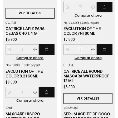
Cantidad
VER DETALLES
Comprar ahora
CEJA13
|
71519933885226
|
alfaparf
CATRICE LAPIZ PARA
EVOLUTION OF THE
CEJAS 040 1.4 G
COLOR 7NI 60ML
$5.900
$7.500
Cantidad
Cantidad
Comprar ahora
Comprar ahora
71520109359331
|
alfaparf
CEJA2
|
Agotado
EVOLUTION OF THE
CATRICE ALL ROUND
COLOR 8.21 60ML
MASCARA WATERPROOF
12 ML
$7.500
$6.300
Cantidad
VER DETALLES
Comprar ahora
BAR11
|
SERUM35
|
Agotado
Agotado
MAXCARE HISOPO
SERUM ACEITE DE COCO