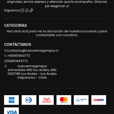
originales, envíos express y atención que te acompaña. ¡Gracias
por elegirnos! 🌿
Síguenos
CATEGORÍAS
Haz click acá para ver la ubicación de nuestra sucursal y para
contactarte con nosotros.
CONTÁCTANOS
contacto@nuevaimagenspa.cl
+56951943772
56951943772
nuevaimagenspa
esmeralda 480 los andes, 480
2100798 Los Andes - Los Andes
Valparaíso - Chile