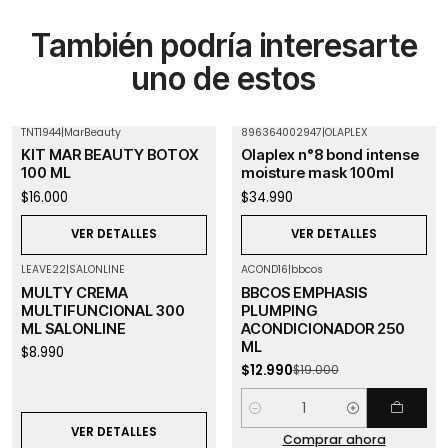
También podría interesarte
uno de estos
TNT1944
|
MarBeauty
896364002947
|
OLAPLEX
Agotado
Agotado
KIT MAR BEAUTY BOTOX
Olaplex n°8 bond intense
100 ML
moisture mask 100ml
$16.000
$34.990
VER DETALLES
VER DETALLES
LEAVE22
|
SALONLINE
ACOND16
|
bbcos
-32%
OFF
Agotado
MULTY CREMA
BBCOS EMPHASIS
MULTIFUNCIONAL 300
PLUMPING
ML SALONLINE
ACONDICIONADOR 250
ML
$8.990
$12.990
$19.000
Cantidad
VER DETALLES
Comprar ahora