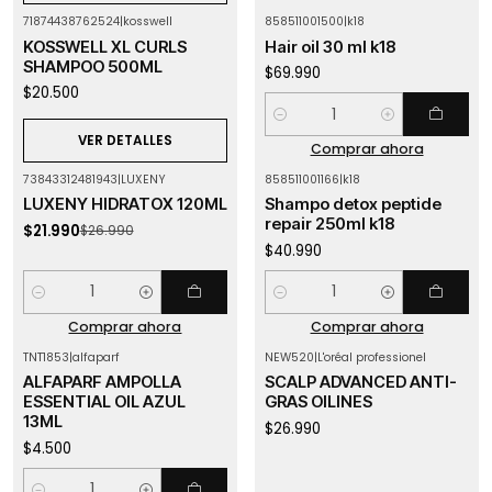
71874438762524
|
kosswell
858511001500
|
k18
Agotado
KOSSWELL XL CURLS
Hair oil 30 ml k18
SHAMPOO 500ML
$69.990
$20.500
Cantidad
VER DETALLES
Comprar ahora
73843312481943
|
LUXENY
858511001166
|
k18
-19%
OFF
LUXENY HIDRATOX 120ML
Shampo detox peptide
repair 250ml k18
$21.990
$26.990
$40.990
Cantidad
Cantidad
Comprar ahora
Comprar ahora
TNT1853
|
alfaparf
NEW520
|
L'oréal professionel
Agotado
ALFAPARF AMPOLLA
SCALP ADVANCED ANTI-
ESSENTIAL OIL AZUL
GRAS OILINES
13ML
$26.990
$4.500