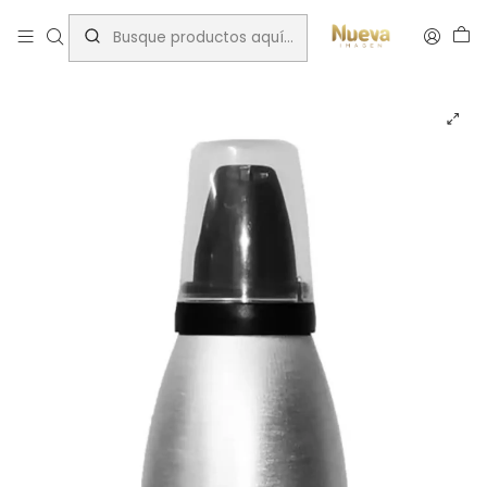
Inicio
Insumos depilación
MOUSSE POST DEPILACIÓN BYDUO 170 ML