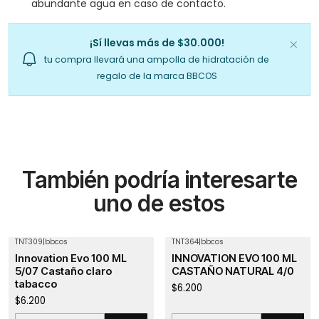
abundante agua en caso de contacto.
¡Sí llevas más de $30.000!
tu compra llevará una ampolla de hidratación de
regalo de la marca BBCOS
También podría interesarte
uno de estos
TNT309
|
bbcos
TNT364
|
bbcos
Innovation Evo 100 ML
INNOVATION EVO 100 ML
5/07 Castaño claro
CASTAÑO NATURAL 4/0
tabacco
$6.200
$6.200