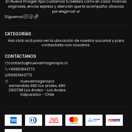
En Nueva Imagen Spa cuidamos tu belleza como en casa: marcas
originales, envíos express y atención que te acompaña. ¡Gracias
por elegirnos! 🌿
Síguenos
CATEGORÍAS
Haz click acá para ver la ubicación de nuestra sucursal y para
contactarte con nosotros.
CONTÁCTANOS
contacto@nuevaimagenspa.cl
+56951943772
56951943772
nuevaimagenspa
esmeralda 480 los andes, 480
2100798 Los Andes - Los Andes
Valparaíso - Chile