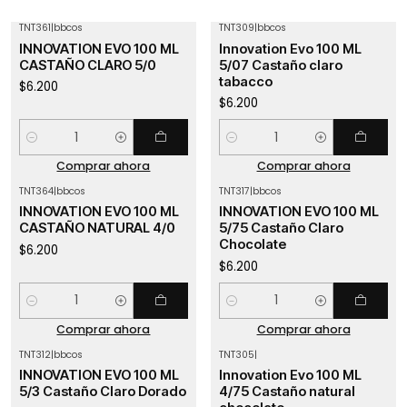
TNT361
|
bbcos
TNT309
|
bbcos
INNOVATION EVO 100 ML
Innovation Evo 100 ML
CASTAÑO CLARO 5/0
5/07 Castaño claro
tabacco
$6.200
$6.200
Cantidad
Cantidad
Comprar ahora
Comprar ahora
TNT364
|
bbcos
TNT317
|
bbcos
INNOVATION EVO 100 ML
INNOVATION EVO 100 ML
CASTAÑO NATURAL 4/0
5/75 Castaño Claro
Chocolate
$6.200
$6.200
Cantidad
Cantidad
Comprar ahora
Comprar ahora
TNT312
|
bbcos
TNT305
|
INNOVATION EVO 100 ML
Innovation Evo 100 ML
5/3 Castaño Claro Dorado
4/75 Castaño natural