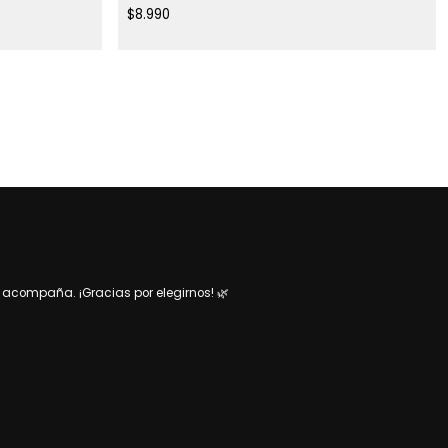
$8.990
acompaña. ¡Gracias por elegirnos! 🌿