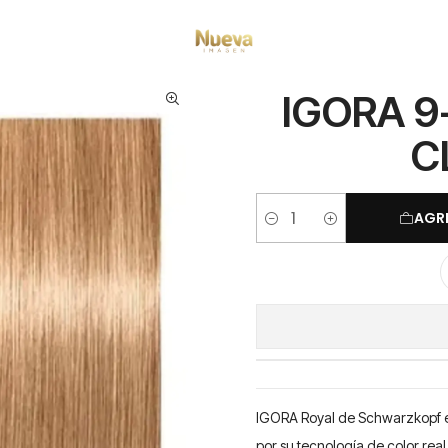
Tintes por Marca
Igora Royal
IGORA 9-00 60ML RUBIO MUY CLARO I
IGORA 9
C
AGR
Cantidad
IGORA Royal de Schwarzkopf es
por su tecnología de color real 