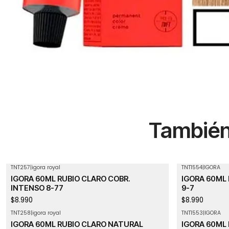
También 
TNT257
|
igora royal
TNT1554
|
IGORA
IGORA 60ML RUBIO CLARO COBR.
IGORA 60ML
INTENSO 8-77
9-7
$8.990
$8.990
TNT258
|
igora royal
TNT1553
|
IGORA
IGORA 60ML RUBIO CLARO NATURAL
IGORA 60ML