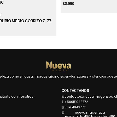
60
$8.990
l
RUBIO MEDIO COBRIZO 7-77
leza como en casa: marcas originales, envíos express y atención que te 
CONTÁCTANOS
actarte con nosotros.
contacto@nuevaimagenspa.cl
+56951943772
56951943772
nuevaimagenspa
esmeralda 480 los andes, 480