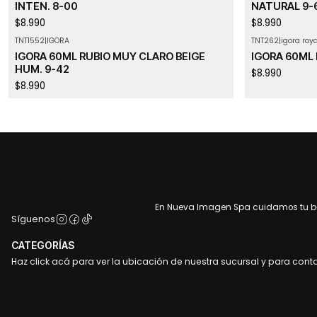
INTEN. 8-00
NATURAL 9-
$8.990
$8.990
TNT1552
|
IGORA
TNT262
|
igora roya
IGORA 60ML RUBIO MUY CLARO BEIGE
IGORA 60ML 
HUM. 9-42
$8.990
$8.990
En Nueva Imagen Spa cuidamos tu bel
Síguenos
CATEGORÍAS
Haz click acá para ver la ubicación de nuestra sucursal y para cont