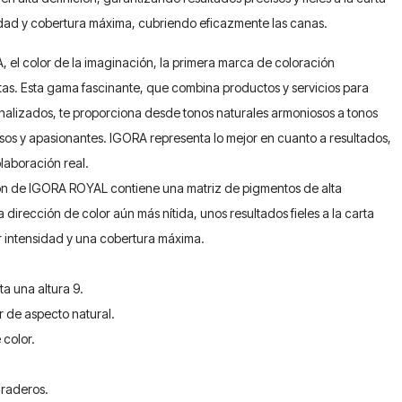
idad y cobertura máxima, cubriendo eficazmente las canas.
 el color de la imaginación, la primera marca de coloración
stas. Esta gama fascinante, que combina productos y servicios para
nalizados, te proporciona desde tonos naturales armoniosos a tonos
 y apasionantes. IGORA representa lo mejor en cuanto a resultados,
laboración real.
ión de IGORA ROYAL contiene una matriz de pigmentos de alta
dirección de color aún más nítida, unos resultados fieles a la carta
 intensidad y una cobertura máxima.
a una altura 9.
or de aspecto natural.
 color.
uraderos.