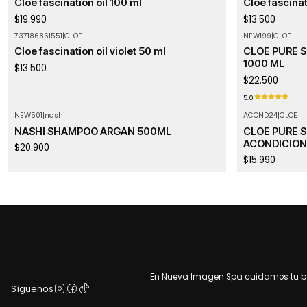
Cloe fascination oil 100 ml
Cloe fascinat
$19.990
$13.500
737186861551
|
CLOE
NEW199
|
CLOE
Agotado
Cloe fascination oil violet 50 ml
CLOE PURE 
1000 ML
$13.500
$22.500
5.0
NEW501
|
nashi
ACOND24
|
CLOE
Agotado
NASHI SHAMPOO ARGAN 500ML
CLOE PURE 
ACONDICION
$20.900
$15.990
En Nueva Imagen Spa cuidamos tu bel
Síguenos