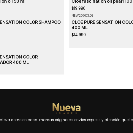
ion oil 50 ml
Cloe fascination oil pearl 100
$19.990
NEW200
|
CLOE
SENSATION COLOR SHAMPOO
CLOE PURE SENSATION COL
400 ML
$14.990
SENSATION COLOR
ADOR 400 ML
leza como en casa: marcas originales, envíos express y atención que te 