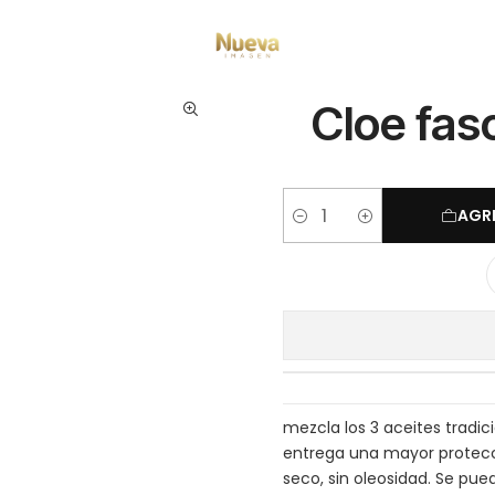
io
Tratamientos capilares
Marcas
Cloe
Cloe fascination oil pearl 5
Cloe fasc
AGR
Cantidad
mezcla los 3 aceites tradi
entrega una mayor protecci
seco, sin oleosidad. Se pu