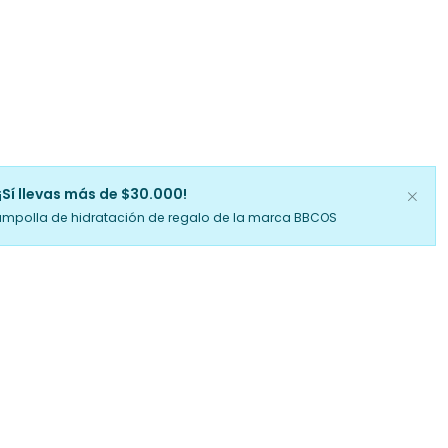
¡Sí llevas más de $30.000!
ampolla de hidratación de regalo de la marca BBCOS