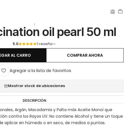
0 ml
|
ination oil pearl 50 ml
5.0
1 reseña
EGAR AL CARRO
COMPRAR AHORA
Agregar a la lista de favoritos
Mostrar stock de ubicaciones
DESCRIPCIÓN
cionales, Argán, Macadamia y Palta más Aceite Monoi que
ón contra los Rayos UV. No contiene Alcohol y tiene un toque
ede aplicar en húmedo o en seco, de medios a puntas.