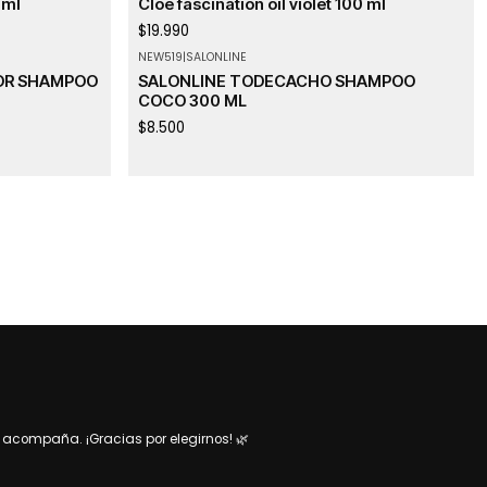
 ml
Cloe fascination oil violet 100 ml
$19.990
NEW519
|
SALONLINE
OR SHAMPOO
SALONLINE TODECACHO SHAMPOO
COCO 300 ML
$8.500
acompaña. ¡Gracias por elegirnos! 🌿