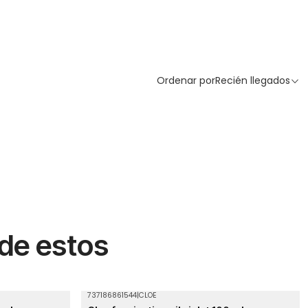
Ordenar por
Recién llegados
 de estos
737186861544
|
CLOE
Agotado