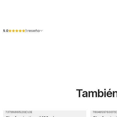
5.0
1 reseña
También 
737186861520
|
CLOE
7804659760017
|
C