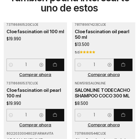
uno de estos
737186861520
|
CLOE
781718997423
|
CLOE
Cloe fascination oil 100 ml
Cloe fascination oil pearl
50 ml
$19.990
$13.500
5.0
Cantidad
Cantidad
Comprar ahora
Comprar ahora
737186861537
|
CLOE
NEW519
|
SALONLINE
Cloe fascination oil pearl
SALONLINE TODECACHO
100 ml
SHAMPOO COCO 300 ML
$19.990
$8.500
Cantidad
Cantidad
Comprar ahora
Comprar ahora
8022033004802
|
FARMAVITA
737186861544
|
CLOE
-18%
OFF
Agotado