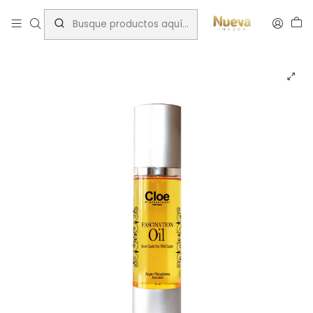
Inicio
Tratamientos capilares
Marcas
Cloe
Cloe fascination oil 50 ml