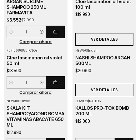
ARGAN SUBLIME
Cloe fascination oil violet
SHAMPOO 250ML
100 ml
FARMAVITA
$19.990
$6.552
$7.990
Cantidad
VER DETALLES
Comprar ahora
737186861551
|
CLOE
NEW501
|
nashi
Agotado
Cloe fascination oil violet
NASHI SHAMPOO ARGAN
50 ml
500ML
$13.500
$20.900
Cantidad
VER DETALLES
Comprar ahora
NEW400
|
skala
LEAVE21
|
KALLOS
SKALA KIT
KALLOS PRO-TOX BOMB
SHAMPOO/ACOND BOMBA
200 ML
VITAMINAS ABACATE 650
$12.000
ML
$12.990