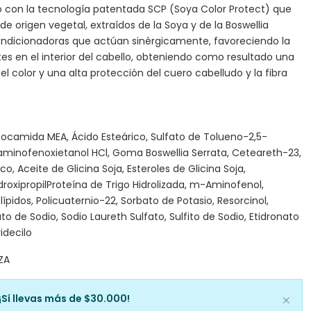
con la tecnología patentada SCP (Soya Color Protect) que
e origen vegetal, extraídos de la Soya y de la Boswellia
ondicionadoras que actúan sinérgicamente, favoreciendo la
es en el interior del cabello, obteniendo como resultado una
el color y una alta protección del cuero cabelludo y la fibra
Cocamida MEA, Ácido Esteárico, Sulfato de Tolueno-2,5-
minofenoxietanol HCl, Goma Boswellia Serrata, Ceteareth-23,
co, Aceite de Glicina Soja, Esteroles de Glicina Soja,
idroxipropilProteína de Trigo Hidrolizada, m-Aminofenol,
ípidos, Policuaternio-22, Sorbato de Potasio, Resorcinol,
o de Sodio, Sodio Laureth Sulfato, Sulfito de Sodio, Etidronato
ridecilo
IZA
¡Sí llevas más de $30.000!