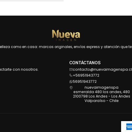
leza como en casa: marcas originales, envíos express y atención que te 
CONTÁCTANOS
actarte con nosotros.
contacto@nuevaimagenspa.cl
+56951943772
56951943772
nuevaimagenspa
esmeralda 480 los andes, 480
2100798 Los Andes - Los Andes
Valparaíso - Chile