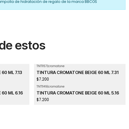
ampolla de hidratación de regalo de la marca BBCOS
 de estos
TNT1157
|
cromatone
60 ML 7.13
TINTURA CROMATONE BEIGE 60 ML 7.31
$7.200
TNT1149
|
cromatone
60 ML 6.16
TINTURA CROMATONE BEIGE 60 ML 5.16
$7.200