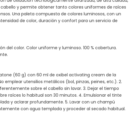
ón de oxidación tecnológicamente avanzada, de alta calidad,
el cabello y permite obtener tanto colores uniformes de raíces
ensos. Una paleta compuesta de colores luminosos, con un
ntensidad de color, duración y confort para un servicio de
n del color. Color uniforme y luminoso. 100 % cobertura.
nte.
atone (60 g) con 60 ml de oxibel activating cream de la
 emplear utensilios metálicos (bol, pinzas, peines, etc.). 2.
ferentemente sobre el cabello sin lavar. 3. Dejar el tiempo
re raíces lo habitual son 30 minutos. 4. Emulsionar el tinte
ada y aclarar profundamente. 5. Lavar con un champú
temente con agua templada y proceder al secado habitual.