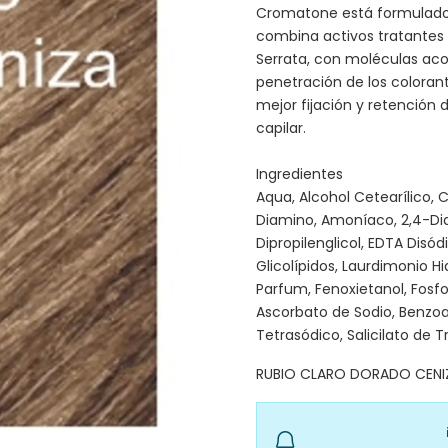
Cromatone está formulado 
combina activos tratantes d
Serrata, con moléculas ac
penetración de los colorant
mejor fijación y retención d
capilar.
Ingredientes
Aqua, Alcohol Cetearílico, 
Diamino, Amoníaco, 2,4-Dia
Dipropilenglicol, EDTA Disódi
Glicolípidos, Laurdimonio H
Parfum, Fenoxietanol, Fosfol
Ascorbato de Sodio, Benzoat
Tetrasódico, Salicilato de T
RUBIO CLARO DORADO CEN