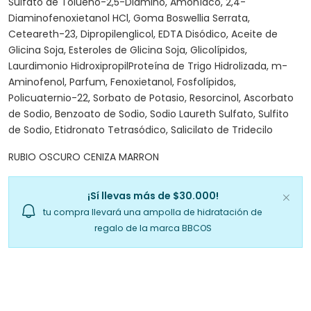
Sulfato de Tolueno-2,5-Diamino, Amoníaco, 2,4-
Diaminofenoxietanol HCl, Goma Boswellia Serrata,
Ceteareth-23, Dipropilenglicol, EDTA Disódico, Aceite de
Glicina Soja, Esteroles de Glicina Soja, Glicolípidos,
Laurdimonio HidroxipropilProteína de Trigo Hidrolizada, m-
Aminofenol, Parfum, Fenoxietanol, Fosfolípidos,
Policuaternio-22, Sorbato de Potasio, Resorcinol, Ascorbato
de Sodio, Benzoato de Sodio, Sodio Laureth Sulfato, Sulfito
de Sodio, Etidronato Tetrasódico, Salicilato de Tridecilo
RUBIO OSCURO CENIZA MARRON
¡Sí llevas más de $30.000!
tu compra llevará una ampolla de hidratación de
regalo de la marca BBCOS