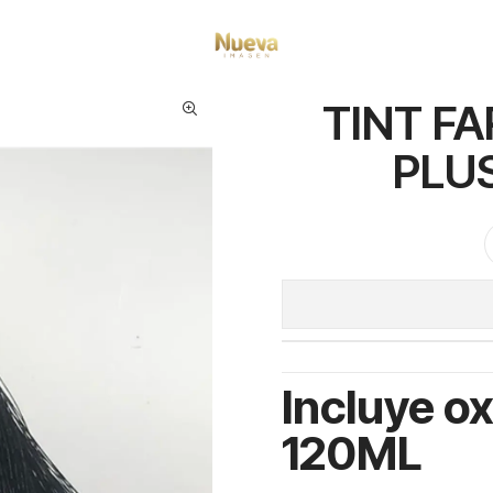
Inicio
Farmavita
TINT FARMAVITA LIFE COLOR PLUS 100ML 1.0 Negro
TINT F
PLUS
Incluye o
120ML