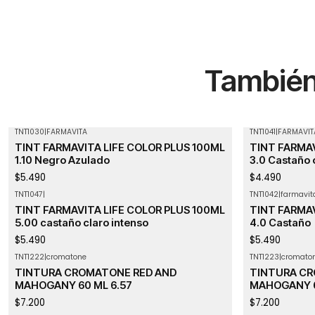
También 
TNT1030
|
FARMAVITA
TNT1041
|
FARMAVIT
Agotado
TINT FARMAVITA LIFE COLOR PLUS 100ML
TINT FARMAV
1.10 Negro Azulado
3.0 Castaño 
$5.490
$4.490
TNT1047
|
TNT1042
|
farmavit
Agotado
TINT FARMAVITA LIFE COLOR PLUS 100ML
TINT FARMAV
5.00 castaño claro intenso
4.0 Castaño
$5.490
$5.490
TNT1222
|
cromatone
TNT1223
|
cromato
TINTURA CROMATONE RED AND
TINTURA CR
MAHOGANY 60 ML 6.57
MAHOGANY 6
$7.200
$7.200