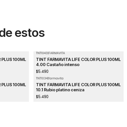
 de estos
TNT1043
|
FARMAVITA
Agotado
R PLUS 100ML
TINT FARMAVITA LIFE COLOR PLUS 100ML
4.00 Castaño intenso
$5.490
TNT1034
|
farmavita
R PLUS 100ML
TINT FARMAVITA LIFE COLOR PLUS 100ML
10.1 Rubio platino ceniza
$5.490