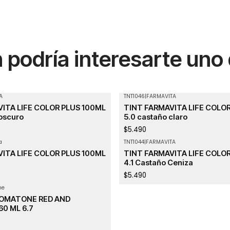
podría interesarte uno
A
TNT1046
|
FARMAVITA
Agotado
ITA LIFE COLOR PLUS 100ML
TINT FARMAVITA LIFE COLO
oscuro
5.0 castaño claro
$5.490
a
TNT1044
|
FARMAVITA
ITA LIFE COLOR PLUS 100ML
TINT FARMAVITA LIFE COLO
4.1 Castaño Ceniza
$5.490
ne
OMATONE RED AND
0 ML 6.7