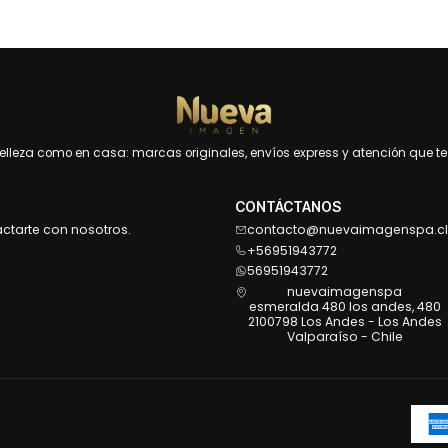
leza como en casa: marcas originales, envíos express y atención que te 
CONTÁCTANOS
actarte con nosotros.
contacto@nuevaimagenspa.cl
+56951943772
56951943772
nuevaimagenspa
esmeralda 480 los andes, 480
2100798 Los Andes - Los Andes
Valparaíso - Chile