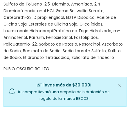
Sulfato de Tolueno-2,5-Diamino, Amoníaco, 2,4-
Diaminofenoxietanol HCl, Goma Boswellia Serrata,
Ceteareth-23, Dipropilenglicol, EDTA Disódico, Aceite de
Glicina Soja, Esteroles de Glicina Soja, Glicolípidos,
Laurdimonio HidroxipropilProteína de Trigo Hidrolizada, m-
Aminofenol, Parfum, Fenoxietanol, Fosfolípidos,
Policuaternio-22, Sorbato de Potasio, Resorcinol, Ascorbato
de Sodio, Benzoato de Sodio, Sodio Laureth Sulfato, Sulfito
de Sodio, Etidronato Tetrasódico, Salicilato de Tridecilo
RUBIO OSCURO ROJIZO
¡Sí llevas más de $30.000!
tu compra llevará una ampolla de hidratación de
regalo de la marca BBCOS