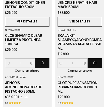
Agotado
Agotado
JENORIS CONDITIONER
JENORIS KERATIN HAIR
PISTACHIO 500ML
MASK 500ML
$26.990
$33.500
VER DETALLES
VER DETALLES
NEW441
|
CLOE
NEW400
|
skala
CLOE SHAMPO CLEAR
SKALA KIT
LIMPIEZA PROFUNDA
SHAMPOO/ACOND BOMBA
1000ml
VITAMINAS ABACATE 650
ML
$29.900
$12.990
Cantidad
Cantidad
Comprar ahora
Comprar ahora
ACOND62
|
jenoris
NEW201
|
CLOE
-11%
OFF
JENORIS
CLOE PURE SENSATION
Agotado
ACONDICIONADOR DE
REPAIR SHAMPOO 1000
PISTACHO 250ML
ML
$15.990
$29.990
$17.990
5.0
5.0