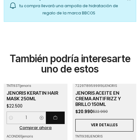
tu compra llevará una ampolla de hidratación de
regalo de la marca BBCOS
También podría interesarte
uno de estos
TNT1937
|
jenoris
72297189599919
|
JENORIS
-9%
OFF
JENORIS KERATIN HAIR
JENORIS ACEITE EN
Agotado
MASK 250ML
CREMA ANTIFRIZZ Y
BRILLO 150ML
$22.500
$20.990
$22.990
Cantidad
VER DETALLES
Comprar ahora
ACOND61
|
jenoris
TNT1938
|
JENORIS