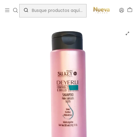
Inicio
Hidratación capilar
Shampoo
SHAMPOO DEYERLI CABELLOS SECOS 250 ML