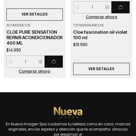
Cantidad
VER DETALLES
Comprar ahora
ACOND26
|
CLOE
737186861544
|
CLOE
Agotado
CLOE PURE SENSATION
Cloe fascination oil violet
REPAIR ACONDICIONADOR
100 ml
400 ML
$19.990
$14.990
Cantidad
VER DETALLES
Comprar ahora
En Nueva Imagen Spa cuidamos tu belleza como en casa: marcas
originales, envíos express y atención que te acompaña. ¡Gracias
por elegirnos! 🌿