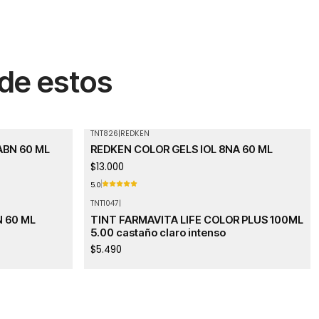
 de estos
TNT826
|
REDKEN
Agotado
ABN 60 ML
REDKEN COLOR GELS IOL 8NA 60 ML
$13.000
5.0
TNT1047
|
Agotado
 60 ML
TINT FARMAVITA LIFE COLOR PLUS 100ML
5.00 castaño claro intenso
$5.490