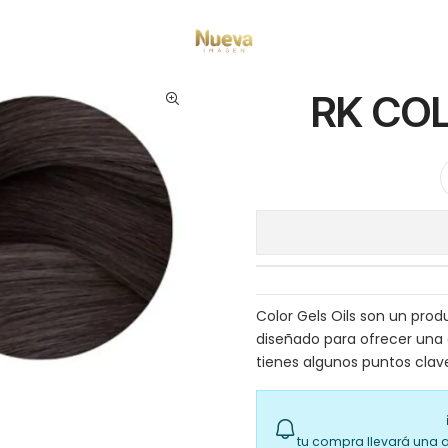
Inicio
Tintes por Marca
Color Gels Oils
RK COLOR GEL 04NA 60ML
RK CO
Color Gels Oils son un pro
diseñado para ofrecer una 
tienes algunos puntos clav
tu compra llevará una 