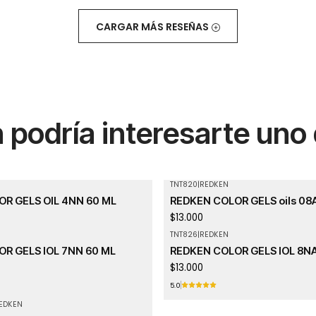
CARGAR MÁS RESEÑAS
podría interesarte uno
TNT820
|
REDKEN
R GELS OIL 4NN 60 ML
REDKEN COLOR GELS oils 08
$13.000
TNT826
|
REDKEN
Agotado
R GELS IOL 7NN 60 ML
REDKEN COLOR GELS IOL 8NA
$13.000
5.0
EDKEN