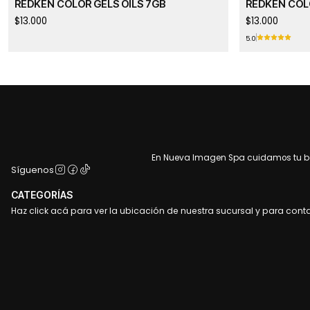
REDKEN COLOR GELS OILS 7GB
REDKEN COL
$13.000
$13.000
5.0
En Nueva Imagen Spa cuidamos tu bel
Síguenos
CATEGORÍAS
Haz click acá para ver la ubicación de nuestra sucursal y para cont