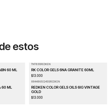
 de estos
TNT831
|
REDKEN
Agotado
ABN 60 ML
RK COLOR GELS 6NA GRANITE 60ML
$13.000
884486512451
|
REDKEN
Agotado
 60 ML
REDKEN COLOR GELS OILS 6IG VINTAGE
GOLD
$13.000