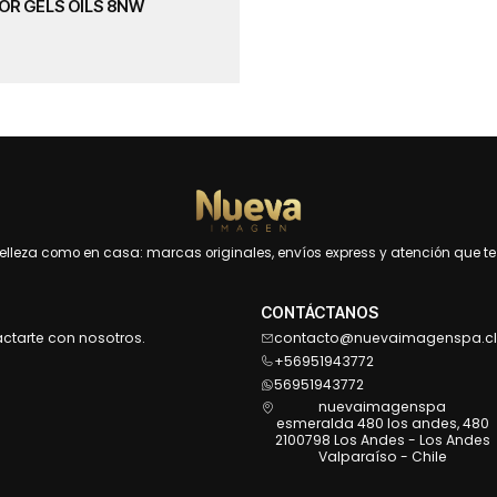
OR GELS OILS 8NW
leza como en casa: marcas originales, envíos express y atención que te 
CONTÁCTANOS
actarte con nosotros.
contacto@nuevaimagenspa.cl
+56951943772
56951943772
nuevaimagenspa
esmeralda 480 los andes, 480
2100798 Los Andes - Los Andes
Valparaíso - Chile