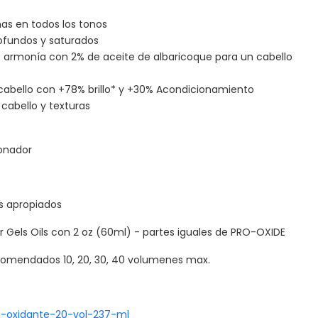
as en todos los tonos
ofundos y saturados
de armonía con 2% de aceite de albaricoque para un cabello
cabello con +78% brillo* y +30% Acondicionamiento
 cabello y texturas
onador
s apropiados
r Gels Oils con 2 oz (60ml) - partes iguales de PRO-OXIDE
comendados 10, 20, 30, 40 volumenes max.
-oxidante-20-vol-237-ml