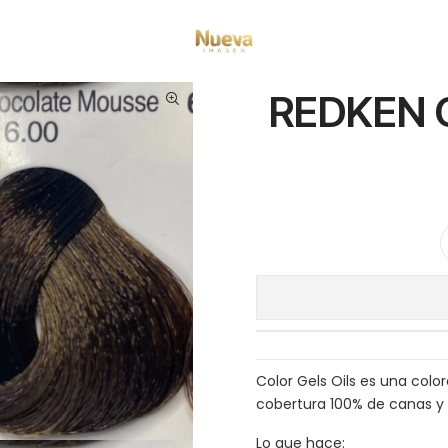
cio
Tintes por Marca
Color Gels Oils
REDKEN COLOR GELS OILS 6NN 60
REDKEN 
Color Gels Oils es una col
cobertura 100% de canas y 
Lo que hace: