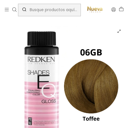
Inicio
Tintes por Marca
ShadesEQ
Dorado Beige (GB)
REDKEN SHADES EQ 06GB