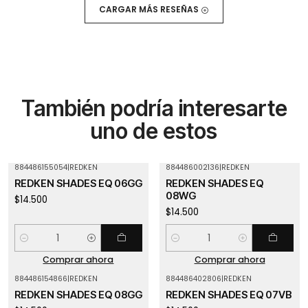
CARGAR MÁS RESEÑAS
También podría interesarte
uno de estos
884486155054
|
REDKEN
884486002136
|
REDKEN
REDKEN SHADES EQ 06GG
REDKEN SHADES EQ
08WG
$14.500
$14.500
Cantidad
Cantidad
Comprar ahora
Comprar ahora
884486154866
|
REDKEN
884486402806
|
REDKEN
REDKEN SHADES EQ 08GG
REDKEN SHADES EQ 07VB