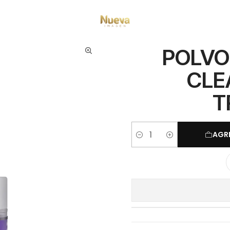
licos y monomeros
POLVO ACRÍLICO KRYSTAL CLEAR 7G MAGICKUR TR
POLVO
CLE
T
AGR
Cantidad