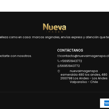
leza como en casa: marcas originales, envíos express y atención que te 
CONTÁCTANOS
actarte con nosotros.
contacto@nuevaimagenspa.cl
+56951943772
56951943772
nuevaimagenspa
esmeralda 480 los andes, 480
2100798 Los Andes - Los Andes
Valparaíso - Chile