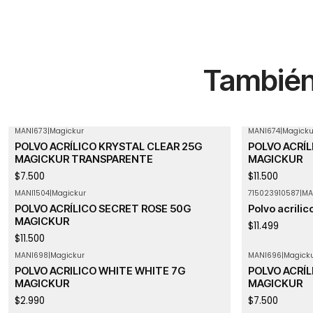
También 
MANI673
|
Magickur
MANI674
|
Magicku
Agotado
POLVO ACRÍLICO KRYSTAL CLEAR 25G
POLVO ACRÍL
MAGICKUR TRANSPARENTE
MAGICKUR
$7.500
$11.500
MANI1504
|
Magickur
715023910587
|
MA
POLVO ACRÍLICO SECRET ROSE 50G
Polvo acrilic
MAGICKUR
$11.499
$11.500
MANI698
|
Magickur
MANI696
|
Magick
POLVO ACRILICO WHITE WHITE 7G
POLVO ACRÍL
MAGICKUR
MAGICKUR
$2.990
$7.500