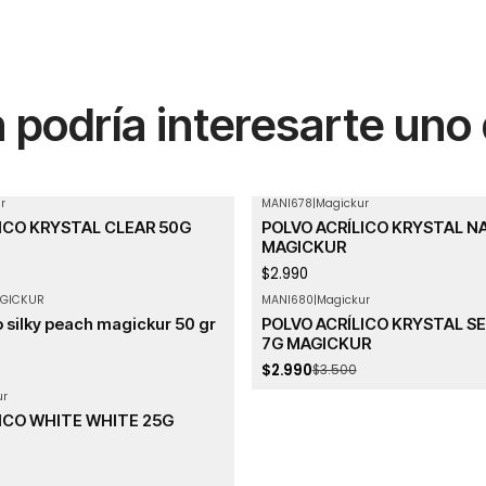
podría interesarte uno
r
MANI678
|
Magickur
ICO KRYSTAL CLEAR 50G
POLVO ACRÍLICO KRYSTAL N
MAGICKUR
$2.990
GICKUR
MANI680
|
Magickur
-15%
OFF
o silky peach magickur 50 gr
POLVO ACRÍLICO KRYSTAL S
7G MAGICKUR
$2.990
$3.500
ur
ICO WHITE WHITE 25G