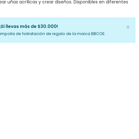
ar uñas acrílicas y crear diseños. Disponibles en diferentes
¡Sí llevas más de $30.000!
ampolla de hidratación de regalo de la marca BBCOS