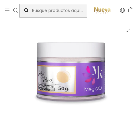
Inicio
Polvo acrilico silky peach magickur 50 gr