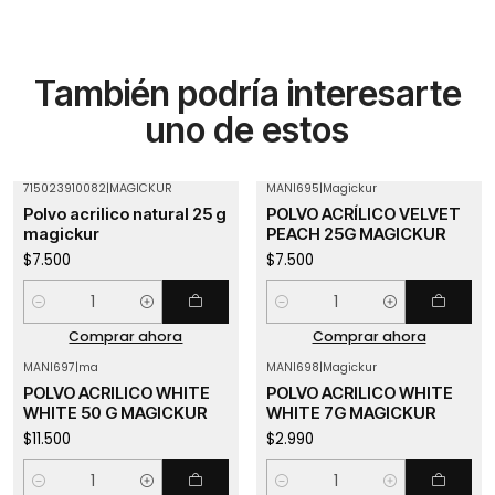
También podría interesarte
uno de estos
715023910082
|
MAGICKUR
MANI695
|
Magickur
Polvo acrilico natural 25 g
POLVO ACRÍLICO VELVET
magickur
PEACH 25G MAGICKUR
$7.500
$7.500
Cantidad
Cantidad
Comprar ahora
Comprar ahora
MANI697
|
ma
MANI698
|
Magickur
POLVO ACRILICO WHITE
POLVO ACRILICO WHITE
WHITE 50 G MAGICKUR
WHITE 7G MAGICKUR
$11.500
$2.990
Cantidad
Cantidad