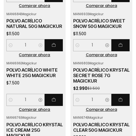
Comprar ahora
Comprar ahora
MANI684
|
Magickur
MANI693
|
Magickur
POLVO ACRÍLICO
POLVO ACRÍLICO SWEET
NATURAL 50G MAGICKUR
SNOW 50G MAGICKUR
$11.500
$11.500
Cantidad
Cantidad
Comprar ahora
Comprar ahora
MANI696
|
Magickur
MANI680
|
Magickur
-15%
OFF
POLVO ACRÍLICO WHITE
POLVO ACRÍLICO KRYSTAL
WHITE 25G MAGICKUR
SECRET ROSE 7G
MAGICKUR
$7.500
$2.990
$3.500
Cantidad
Cantidad
Comprar ahora
Comprar ahora
MANI676
|
Magickur
MANI674
|
Magickur
Agotado
POLVO ACRÍLICO KRYSTAL
POLVO ACRÍLICO KRYSTAL
ICE CREAM 25G
CLEAR 50G MAGICKUR
MAGICKUR