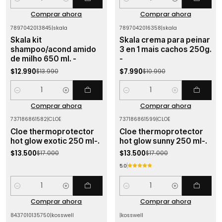
Cantidad
Cantidad
Comprar ahora
Comprar ahora
7897042013845
|
skala
7897042016358
|
skala
-7%
OFF
-27%
OFF
Skala kit
Skala crema para peinar
shampoo/acond amido
3 en 1 mais cachos 250g.
de milho 650 ml. -
-
$12.990
$7.990
$13.990
$10.990
Cantidad
Cantidad
Comprar ahora
Comprar ahora
737186861582
|
CLOE
737186861599
|
CLOE
-21%
OFF
-21%
OFF
Cloe thermoprotector
Cloe thermoprotector
hot glow exotic 250 ml-.
hot glow sunny 250 ml-.
$13.500
$13.500
$17.000
$17.000
5.0
Cantidad
Cantidad
Comprar ahora
Comprar ahora
8437010135750
|
kosswell
|
kosswell
-21%
OFF
-16%
OFF