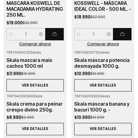
MASCARA KOSWELL DE
KOSSWELL - MÁSCARA
MACADAMIA HYDRATING
IDEAL COLOR - 500 ML. -
250 ML.
$18.990
$22.500
$19.000
$23.990
Cantidad
Cantidad
Comprar ahora
Comprar ahora
7897042012312
|
skala
7897042012725
|
skala
-14%
OFF
-21%
OFF
Skala mascara mais
Skala máscara potencia
Agotado
Agotado
cachos 1000 ml
desmayada 1000 g.
$11.990
$10.990
$13.990
$13.990
VER DETALLES
VER DETALLES
7897042016365
|
Skala
7897042012800
|
skala
-10%
OFF
-21%
OFF
Skala crema para peinar
Skala máscara banana y
Agotado
Agotado
crespo divino 250g.
bacuri 1000 g. -
$8.990
$10.990
$9.990
$13.990
VER DETALLES
VER DETALLES