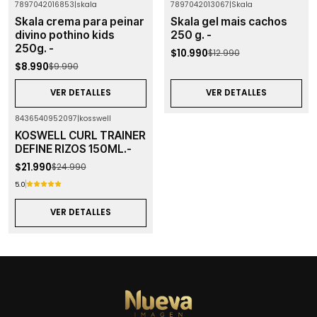
7897042016853
|
skala
7897042013067
|
Skala
-10%
OFF
-15%
OFF
Skala crema para peinar
Skala gel mais cachos
Agotado
Agotado
divino pothino kids
250 g. -
250g. -
$10.990
$12.990
$8.990
$9.990
VER DETALLES
VER DETALLES
8436540952097
|
kosswell
-12%
OFF
KOSWELL CURL TRAINER
Agotado
DEFINE RIZOS 150ML.-
$21.990
$24.990
5.0
VER DETALLES