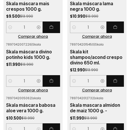
Skala máscara mais
Skala máscara lama
crespos 1000 g.
negra 1000 g.
$9.500
$10.990
$13.990
$13.990
Cantidad
Cantidad
Comprar ahora
Comprar ahora
7897042007226
|
Skala
7897042015450
|
Skala
-14%
OFF
-7%
OFF
Skala máscara divino
Skala kit
potinho kids 1000 g.
shampoo/acond crespo
divino 650 ml.
$11.990
$13.990
$12.990
$13.990
Cantidad
Cantidad
Comprar ahora
Comprar ahora
7897042005062
|
skala
7897042012732
|
skala
-25%
OFF
-14%
OFF
Skala máscara babosa
Skala mascara almidon
aloe vera 1000 g.
de maiz 1000 g. -
$10.500
$11.990
$13.990
$13.990