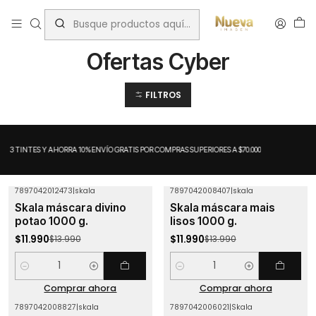
Inicio
Ofertas Cyber
Ofertas Cyber
FILTROS
A 3 TINTES Y AHORRA 10%
ENVÍO GRATIS POR COMPRAS SUPERIORES A $70.000
7897042012473
|
skala
7897042008407
|
skala
-14%
OFF
-14%
OFF
Skala máscara divino
Skala máscara mais
potao 1000 g.
lisos 1000 g.
$11.990
$11.990
$13.990
$13.990
Cantidad
Cantidad
Comprar ahora
Comprar ahora
7897042008827
|
skala
7897042006021
|
Skala
-32%
OFF
-21%
OFF