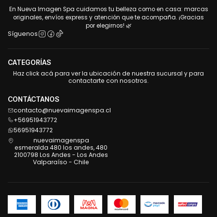
En Nueva Imagen Spa cuidamos tu belleza como en casa: marcas
originales, envíos express y atención que te acompaña. ¡Gracias
por elegirnos! 🌿
Síguenos
CATEGORÍAS
Haz click acá para ver la ubicación de nuestra sucursal y para
contactarte con nosotros.
CONTÁCTANOS
contacto@nuevaimagenspa.cl
+56951943772
56951943772
nuevaimagenspa
esmeralda 480 los andes, 480
2100798 Los Andes - Los Andes
Valparaíso - Chile