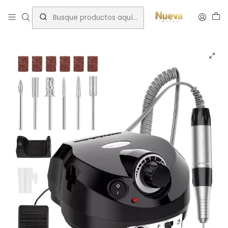
Inicio
Insumos Manicure
Torno
NAILSTAR TORNO DE UÑAS 35000 RP