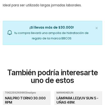
Ideal para ser utilizado largas jornadas laborales.
¡Sí llevas más de $30.000!
tu compra llevará una ampolla de hidratación de
regalo de la marca BBCOS
También podría interesarte
uno de estos
70422592169983
|
nailpro
MANI404
|
SUN
NAILPRO TORNO 30.000
LÁMPARA LED/UV SUN 5 -
RPM
UÑAS 48W.