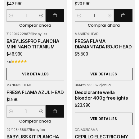
$42.990
$20.990
Cantidad
Cantidad
Comprar ahora
Comprar ahora
71200117229872
|
babyliss
MANI1174
|
HEAD
Agotado
Agotado
BABYLISSPRO PLANCHA
FRESA FLAMA
MINI NANO TITANIUM
DIAMANTADA ROJO HEAD
$46.990
$5.500
5.0
VER DETALLES
VER DETALLES
MANI339
|
HEAD
3614227330672
|
Wella
Agotado
FRESA FLAMA AZUL HEAD
Decolorante wella
blondor 400g freelights
$1.990
$23.990
Cantidad
VER DETALLES
Comprar ahora
074108458827
|
babyliss
CEJA32
|
GAMA
Agotado
Agotado
BABYLISS KIT PLANCHA
CEPILLO ELECTRICO MY