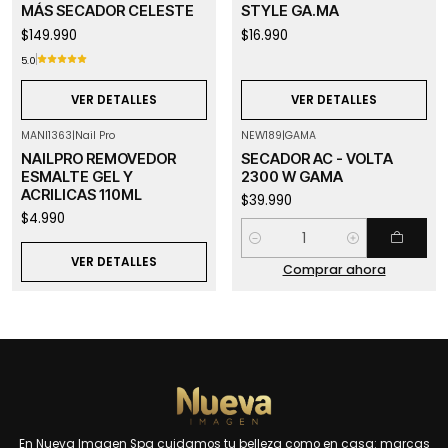
MÁS SECADOR CELESTE
STYLE GA.MA
$149.990
$16.990
5.0
VER DETALLES
VER DETALLES
MANI1363
|
Nail Pro
NEW189
|
GAMA
Agotado
NAILPRO REMOVEDOR
SECADOR AC - VOLTA
ESMALTE GEL Y
2300 W GAMA
ACRILICAS 110ML
$39.990
$4.990
Cantidad
VER DETALLES
Comprar ahora
En Nueva Imagen Spa cuidamos tu belleza como en casa: marcas