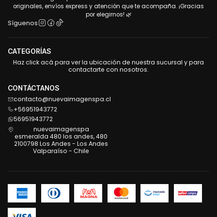
originales, envíos express y atención que te acompaña. ¡Gracias
por elegirnos! 🌿
Síguenos
CATEGORÍAS
Haz click acá para ver la ubicación de nuestra sucursal y para
contactarte con nosotros.
CONTÁCTANOS
contacto@nuevaimagenspa.cl
+56951943772
56951943772
nuevaimagenspa
esmeralda 480 los andes, 480
2100798 Los Andes - Los Andes
Valparaíso - Chile