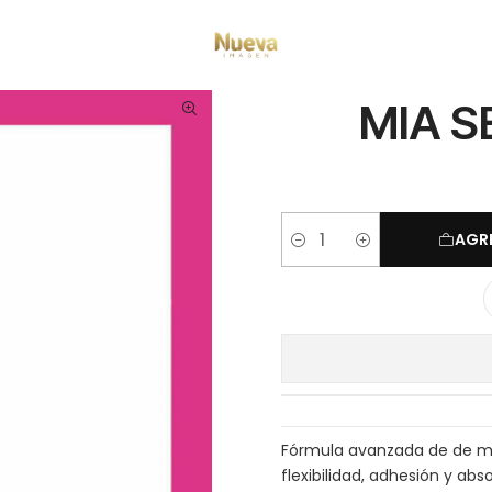
Inicio
Acrilicos y monomeros
MIA SECRET MONOMERO 240ML
MIA 
AGR
Cantidad
Fórmula avanzada de de mo
flexibilidad, adhesión y ab