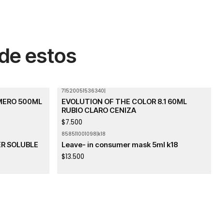
 de estos
71520051536340
|
MERO 500ML
EVOLUTION OF THE COLOR 8.1 60ML
RUBIO CLARO CENIZA
$7.500
858511001098
|
k18
R SOLUBLE
Leave- in consumer mask 5ml k18
$13.500