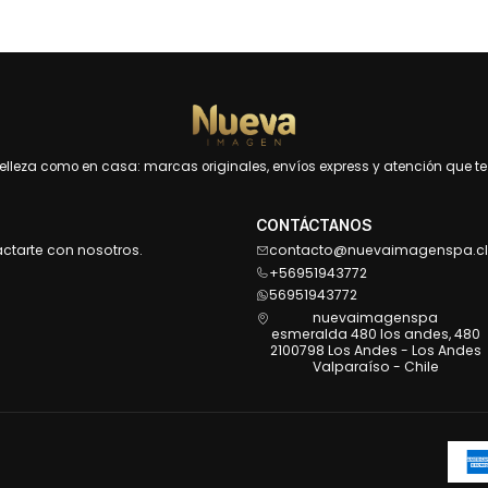
leza como en casa: marcas originales, envíos express y atención que te 
CONTÁCTANOS
actarte con nosotros.
contacto@nuevaimagenspa.cl
+56951943772
56951943772
nuevaimagenspa
esmeralda 480 los andes, 480
2100798 Los Andes - Los Andes
Valparaíso - Chile