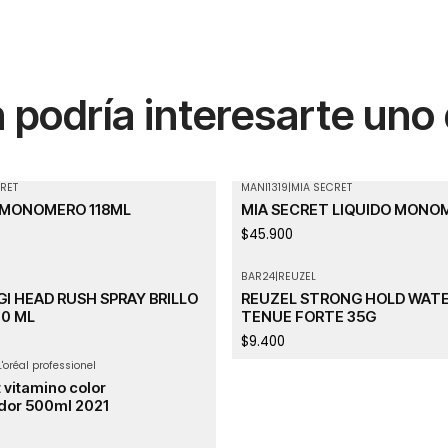
podría interesarte uno
RET
MANI1319
|
MIA SECRET
Agotado
 MONOMERO 118ML
MIA SECRET LIQUIDO MONO
$45.900
BAR24
|
REUZEL
GI HEAD RUSH SPRAY BRILLO
REUZEL STRONG HOLD WATE
0 ML
TENUE FORTE 35G
$9.400
L'oréal professionel
 vitamino color
dor 500ml 2021