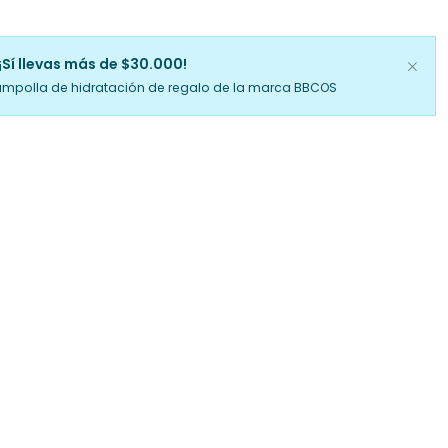
¡Sí llevas más de $30.000!
ampolla de hidratación de regalo de la marca BBCOS