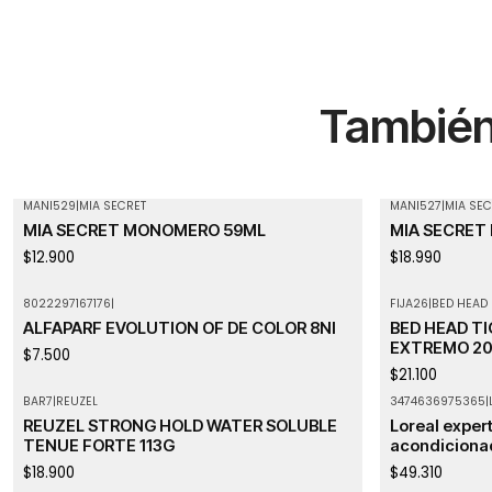
También 
MANI529
|
MIA SECRET
MANI527
|
MIA SEC
MIA SECRET MONOMERO 59ML
MIA SECRET
$12.900
$18.990
8022297167176
|
FIJA26
|
BED HEAD
ALFAPARF EVOLUTION OF DE COLOR 8NI
BED HEAD TI
EXTREMO 20
$7.500
$21.100
BAR7
|
REUZEL
3474636975365
|
REUZEL STRONG HOLD WATER SOLUBLE
Loreal expert
TENUE FORTE 113G
acondiciona
$18.900
$49.310