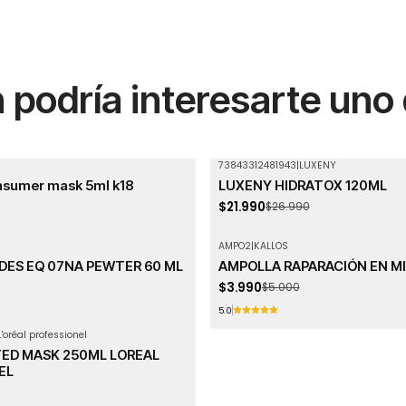
podría interesarte uno
73843312481943
|
LUXENY
-19%
OFF
nsumer mask 5ml k18
LUXENY HIDRATOX 120ML
$21.990
$26.990
AMPO2
|
KALLOS
-20%
OFF
DES EQ 07NA PEWTER 60 ML
AMPOLLA RAPARACIÓN EN M
Agotado
$3.990
$5.000
5.0
L'oréal professionel
TED MASK 250ML LOREAL
EL