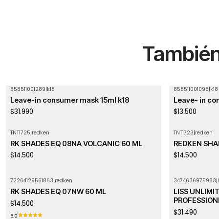
También 
858511001289
|
k18
858511001098
|
k18
Leave-in consumer mask 15ml k18
Leave- in co
$31.990
$13.500
TNT1725
|
redken
TNT1723
|
redken
Agotado
RK SHADES EQ 08NA VOLCANIC 60 ML
REDKEN SHA
$14.500
$14.500
72264129561863
|
redken
3474636975983
|
Agotado
Agotado
RK SHADES EQ 07NW 60 ML
LISS UNLIMI
PROFESSION
$14.500
$31.490
5.0