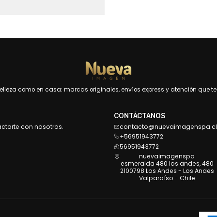
leza como en casa: marcas originales, envíos express y atención que te 
CONTÁCTANOS
actarte con nosotros.
contacto@nuevaimagenspa.cl
+56951943772
56951943772
nuevaimagenspa
esmeralda 480 los andes, 480
2100798 Los Andes - Los Andes
Valparaíso - Chile