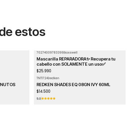
 de estos
70274009783399
|
kosswell
Mascarilla REPARADORA✨ Recupera tu
cabello con SOLAMENTE un uso✅
$25.990
TNT1724
|
redken
INUTOS
REDKEN SHADES EQ 08GN IVY 60ML
$14.500
5.0