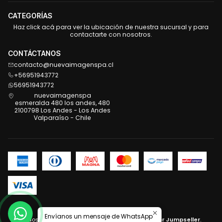
CATEGORÍAS
Haz click acá para ver la ubicación de nuestra sucursal y para
contactarte con nosotros.
CONTÁCTANOS
contacto@nuevaimagenspa.cl
+56951943772
56951943772
nuevaimagenspa
esmeralda 480 los andes, 480
2100798 Los Andes - Los Andes
Valparaíso - Chile
2026 Nueva Imagen .
Envíanos un mensaje de WhatsApp
Todos los derechos reservados.
Desarrollado por Jumpseller
.