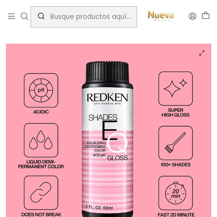
Inicio
Tintes por Marca
ShadesEQ
Cenizo Natural (NA)
RK SHADES EQ 08NA VOLCANIC 60 ML