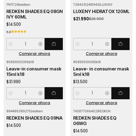
TNT1724
|
redken
73843312481943
|
LUXENY
-19%
OFF
REDKEN SHADES EQ 08GN
LUXENY HIDRATOX 120ML
IVY 60ML
$21.990
$26.990
$14.500
5.0
Cantidad
Cantidad
Comprar ahora
Comprar ahora
858511001289
|
k18
858511001098
|
k18
Leave-in consumer mask
Leave- in consumer mask
15ml k18
5ml k18
$31.990
$13.500
Cantidad
Cantidad
Comprar ahora
Comprar ahora
884486389275
|
redken
743877066402
|
REDKEN
REDKEN SHADES EQ 09NA
REDKEN SHADES EQ
06WG
$14.500
$14.500