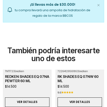
¡Sí llevas más de $30.000!
tu compra llevará una ampolla de hidratación de
regalo de la marca BBCOS
También podría interesarte
uno de estos
TNT1723
|
redken
72264129561863
|
redken
Agotado
Agotado
REDKEN SHADES EQ 07NA
RK SHADES EQ 07NW 60
PEWTER 60 ML
ML
$14.500
$14.500
5.0
VER DETALLES
VER DETALLES