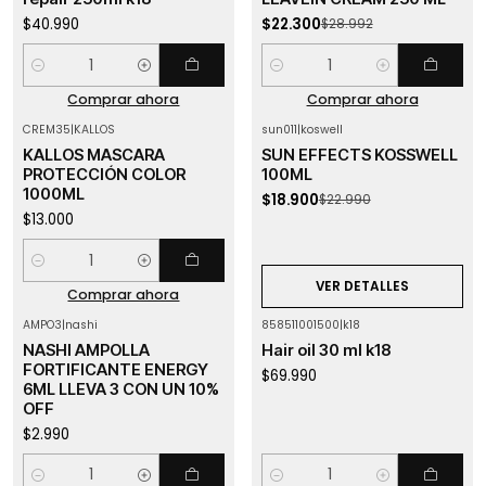
$40.990
$22.300
$28.992
Cantidad
Cantidad
Comprar ahora
Comprar ahora
CREM35
|
KALLOS
sun011
|
koswell
-18%
OFF
KALLOS MASCARA
SUN EFFECTS KOSSWELL
Agotado
PROTECCIÓN COLOR
100ML
1000ML
$18.900
$22.990
$13.000
Cantidad
VER DETALLES
Comprar ahora
AMPO3
|
nashi
858511001500
|
k18
NASHI AMPOLLA
Hair oil 30 ml k18
FORTIFICANTE ENERGY
$69.990
6ML LLEVA 3 CON UN 10%
OFF
$2.990
Cantidad
Cantidad