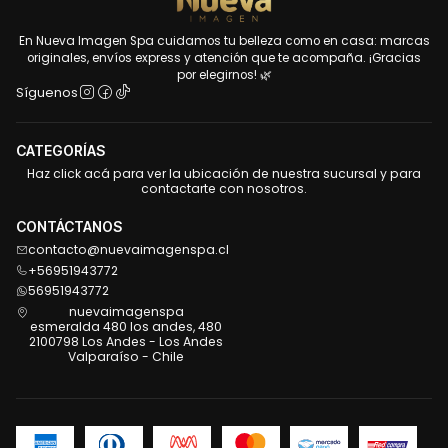
En Nueva Imagen Spa cuidamos tu belleza como en casa: marcas
originales, envíos express y atención que te acompaña. ¡Gracias
por elegirnos! 🌿
Síguenos
CATEGORÍAS
Haz click acá para ver la ubicación de nuestra sucursal y para
contactarte con nosotros.
CONTÁCTANOS
contacto@nuevaimagenspa.cl
+56951943772
56951943772
nuevaimagenspa
esmeralda 480 los andes, 480
2100798 Los Andes - Los Andes
Valparaíso - Chile