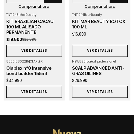
Comprar ahora
Comprar ahora
TNT1946
|
MarBeauty
TNT1944
|
MarBeauty
-15%
OFF
Agotado
KIT BRAZILIAN CACAU
KIT MAR BEAUTY BOTOX
Agotado
100 ML ALISADO
100 ML
PERMANENTE
$16.000
$19.500
$22.989
VER DETALLES
VER DETALLES
850018802215
|
OLAPLEX
NEW520
|
L'oréal professionel
Agotado
Agotado
Olaplex n°0 intensive
SCALP ADVANCED ANTI-
bond builder 155ml
GRAS OILINES
$34.990
$26.990
VER DETALLES
VER DETALLES