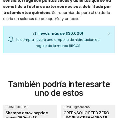
sensible, frágil con puntas secas y abiertas que se ha
sometido a factores externos nocivos, debilitado por
tratamientos químicos
. Se recomienda para el cuidado
diario en salones de peluquería y en casa.
¡Sí llevas más de $30.000!
tu compra llevará una ampolla de hidratación de
regalo de la marca BBCOS
También podría interesarte
uno de estos
858511001166
|
k18
LEAVE18
|
greensoho
-23%
OFF
Shampo detox peptide
GREENSOHO FEED.ZERO
repair 250ml k18
LEAVEIN CREAM 250 ML