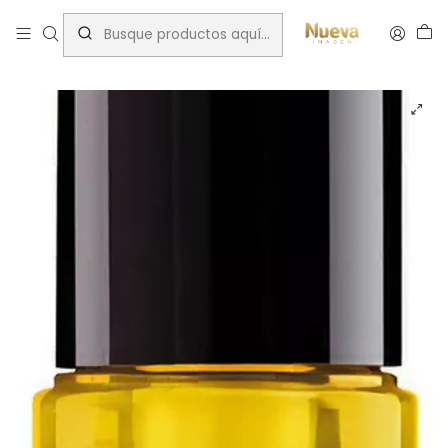
Inicio
Aceites y Sérum Capilares
LAB 35 INDULGING HAIR OIL 50 ML