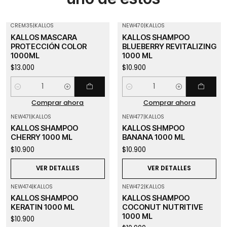
CREM35
|
KALLOS
NEW470
|
KALLOS
KALLOS MASCARA
KALLOS SHAMPOO
PROTECCIÓN COLOR
BLUEBERRY REVITALIZING
1000ML
1000 ML
$13.000
$10.900
Cantidad
Cantidad
Comprar ahora
Comprar ahora
NEW471
|
KALLOS
NEW477
|
KALLOS
Agotado
Agotado
KALLOS SHAMPOO
KALLOS SHMPOO
CHERRY 1000 ML
BANANA 1000 ML
$10.900
$10.900
VER DETALLES
VER DETALLES
NEW474
|
KALLOS
NEW472
|
KALLOS
Agotado
Agotado
KALLOS SHAMPOO
KALLOS SHAMPOO
KERATIN 1000 ML
COCONUT NUTRITIVE
1000 ML
$10.900