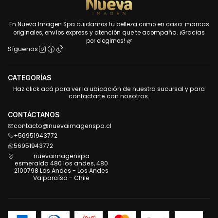
En Nueva Imagen Spa cuidamos tu belleza como en casa: marcas
originales, envíos express y atención que te acompaña. ¡Gracias
por elegirnos! 🌿
Síguenos
CATEGORÍAS
Haz click acá para ver la ubicación de nuestra sucursal y para
contactarte con nosotros.
CONTÁCTANOS
contacto@nuevaimagenspa.cl
+56951943772
56951943772
nuevaimagenspa
esmeralda 480 los andes, 480
2100798 Los Andes - Los Andes
Valparaíso - Chile