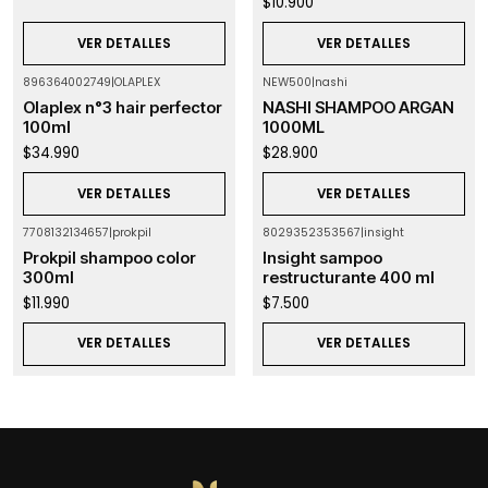
$10.900
VER DETALLES
VER DETALLES
896364002749
|
OLAPLEX
NEW500
|
nashi
Agotado
Agotado
Olaplex n°3 hair perfector
NASHI SHAMPOO ARGAN
100ml
1000ML
$34.990
$28.900
VER DETALLES
VER DETALLES
7708132134657
|
prokpil
8029352353567
|
insight
Agotado
Agotado
Prokpil shampoo color
Insight sampoo
300ml
restructurante 400 ml
$11.990
$7.500
VER DETALLES
VER DETALLES