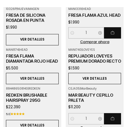
10326P
|
NUEVAIMAGEN
MANI339
|
HEAD
Agotado
FRESA DE SILICONA
FRESA FLAMA AZUL HEAD
ROSADA EN PUNTA
$1.990
$1.990
Cantidad
VER DETALLES
Comprar ahora
MANI1174
|
HEAD
MANI740
|
LOVEYES
Agotado
Agotado
FRESA FLAMA
REPUJADOR LOVEYES
DIAMANTADA ROJO HEAD
PREMIUM DORADO RECTO
$5.500
$1.590
VER DETALLES
VER DETALLES
884486508140
|
REDKEN
CEJA35
|
MarBeauty
Agotado
REDKEN BRUSHABLE
MAR BEAUTY CEPILLO
HAIRSPRAY 295G
PALETA
$22.390
$11.200
5.0
Cantidad
VER DETALLES