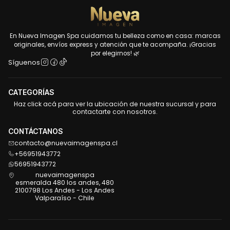
En Nueva Imagen Spa cuidamos tu belleza como en casa: marcas
originales, envíos express y atención que te acompaña. ¡Gracias
por elegirnos! 🌿
Síguenos
CATEGORÍAS
Haz click acá para ver la ubicación de nuestra sucursal y para
contactarte con nosotros.
CONTÁCTANOS
contacto@nuevaimagenspa.cl
+56951943772
56951943772
nuevaimagenspa
esmeralda 480 los andes, 480
2100798 Los Andes - Los Andes
Valparaíso - Chile