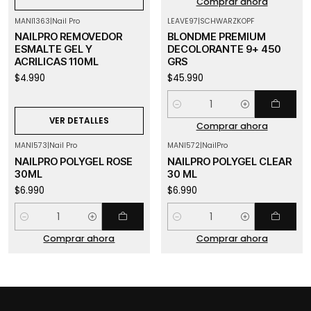
Comprar ahora
MANI1363
|
Nail Pro
LEAVE97
|
SCHWARZKOPF
Agotado
NAILPRO REMOVEDOR
BLONDME PREMIUM
ESMALTE GEL Y
DECOLORANTE 9+ 450
ACRILICAS 110ML
GRS
$4.990
$45.990
Cantidad
VER DETALLES
Comprar ahora
MANI573
|
Nail Pro
MANI572
|
NailPro
NAILPRO POLYGEL ROSE
NAILPRO POLYGEL CLEAR
30ML
30 ML
$6.990
$6.990
Cantidad
Cantidad
Comprar ahora
Comprar ahora