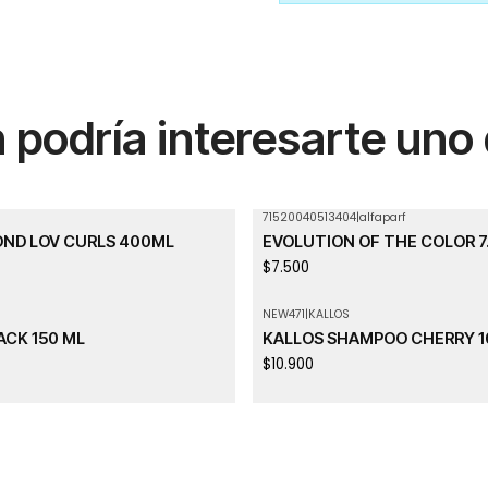
podría interesarte uno
71520040513404
|
alfaparf
OND LOV CURLS 400ML
EVOLUTION OF THE COLOR 7.
$7.500
NEW471
|
KALLOS
Agotado
ACK 150 ML
KALLOS SHAMPOO CHERRY 1
$10.900