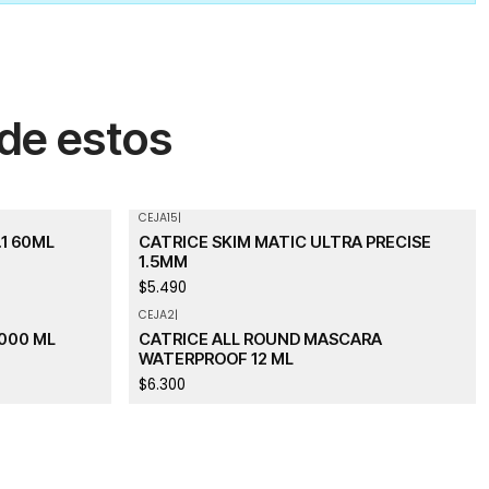
 de estos
CEJA15
|
1 60ML
CATRICE SKIM MATIC ULTRA PRECISE
1.5MM
$5.490
CEJA2
|
Agotado
000 ML
CATRICE ALL ROUND MASCARA
WATERPROOF 12 ML
$6.300