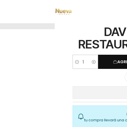
Inicio
bsale
DAVINES OI OIL 50ML RESTAURADOR FIBRA CAPILAR
DAV
RESTAUR
AGR
Cantidad
tu compra llevará una 