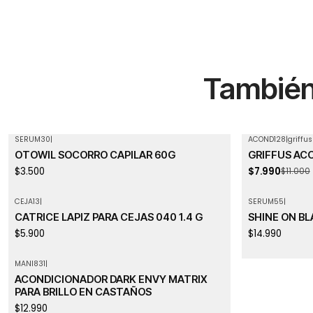
También 
SERUM30
|
ACOND128
|
griffus
-27%
OFF
OTOWIL SOCORRO CAPILAR 60G
GRIFFUS AC
Agotado
$3.500
$7.990
$11.000
CEJA13
|
SERUM55
|
CATRICE LAPIZ PARA CEJAS 040 1.4 G
SHINE ON BL
$5.900
$14.990
MANI831
|
ACONDICIONADOR DARK ENVY MATRIX
PARA BRILLO EN CASTAÑOS
$12.990