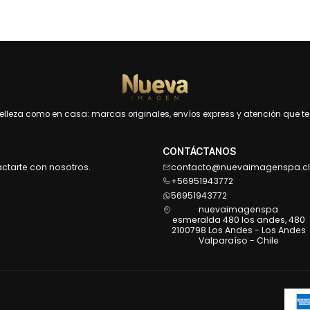
leza como en casa: marcas originales, envíos express y atención que te 
CONTÁCTANOS
actarte con nosotros.
contacto@nuevaimagenspa.cl
+56951943772
56951943772
nuevaimagenspa
esmeralda 480 los andes, 480
2100798 Los Andes - Los Andes
Valparaíso - Chile