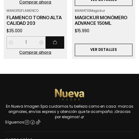
Comprar ahora
MANI315
|
FLAMENCO
MANI470
|
Magickur
Agotado
FLAMENCO TORNO ALTA
MAGICKUR MONÓMERO
CALIDAD 203
ADVANCE 150ML
$35.000
$15.990
Cantidad
VER DETALLES
Comprar ahora
En Nueva Imagen Spa cuidamos tu belleza como en casa: marcas
originales, envíos express y atención que te acompaña. ¡Gracias
por elegirnos! 🌿
Síguenos