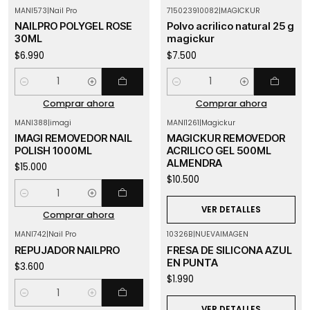
MANI573
|
Nail Pro
715023910082
|
MAGICKUR
NAILPRO POLYGEL ROSE
Polvo acrilico natural 25 g
30ML
magickur
$6.990
$7.500
Cantidad
Cantidad
Comprar ahora
Comprar ahora
MANI388
|
imagi
MANI1261
|
Magickur
Agotado
IMAGI REMOVEDOR NAIL
MAGICKUR REMOVEDOR
POLISH 1000ML
ACRILICO GEL 500ML
ALMENDRA
$15.000
$10.500
Cantidad
VER DETALLES
Comprar ahora
MANI742
|
Nail Pro
10326B
|
NUEVAIMAGEN
Agotado
REPUJADOR NAILPRO
FRESA DE SILICONA AZUL
EN PUNTA
$3.600
$1.990
Cantidad
VER DETALLES