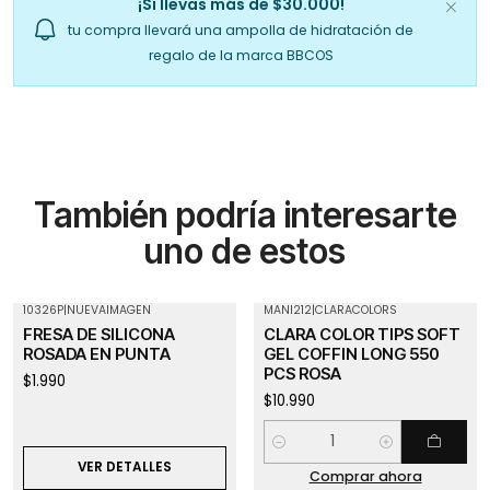
¡Sí llevas más de $30.000!
tu compra llevará una ampolla de hidratación de
regalo de la marca BBCOS
También podría interesarte
uno de estos
10326P
|
NUEVAIMAGEN
MANI212
|
CLARACOLORS
Agotado
FRESA DE SILICONA
CLARA COLOR TIPS SOFT
ROSADA EN PUNTA
GEL COFFIN LONG 550
PCS ROSA
$1.990
$10.990
Cantidad
VER DETALLES
Comprar ahora