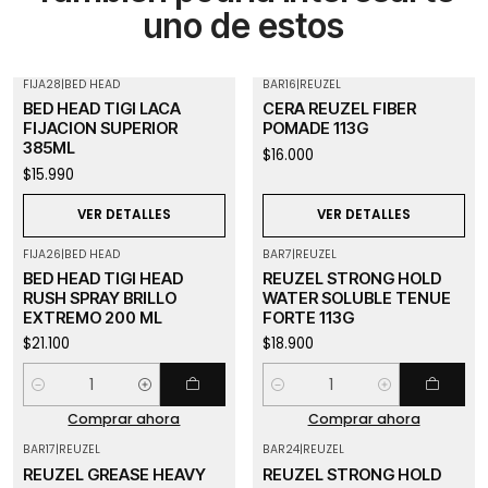
uno de estos
FIJA28
|
BED HEAD
BAR16
|
REUZEL
Agotado
Agotado
BED HEAD TIGI LACA
CERA REUZEL FIBER
FIJACION SUPERIOR
POMADE 113G
385ML
$16.000
$15.990
VER DETALLES
VER DETALLES
FIJA26
|
BED HEAD
BAR7
|
REUZEL
BED HEAD TIGI HEAD
REUZEL STRONG HOLD
RUSH SPRAY BRILLO
WATER SOLUBLE TENUE
EXTREMO 200 ML
FORTE 113G
$21.100
$18.900
Cantidad
Cantidad
Comprar ahora
Comprar ahora
BAR17
|
REUZEL
BAR24
|
REUZEL
Agotado
REUZEL GREASE HEAVY
REUZEL STRONG HOLD