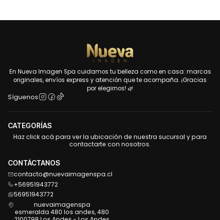
En Nueva Imagen Spa cuidamos tu belleza como en casa: marcas
originales, envíos express y atención que te acompaña. ¡Gracias
por elegirnos! 🌿
Síguenos
CATEGORÍAS
Haz click acá para ver la ubicación de nuestra sucursal y para
contactarte con nosotros.
CONTÁCTANOS
contacto@nuevaimagenspa.cl
+56951943772
56951943772
nuevaimagenspa
esmeralda 480 los andes, 480
2100798 Los Andes - Los Andes