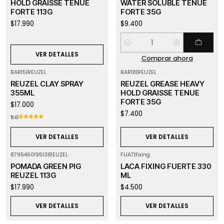
HOLD GRAISSE TENUE
WATER SOLUBLE TENUE
FORTE 113G
FORTE 35G
$17.990
$9.400
Cantidad
VER DETALLES
Comprar ahora
BAR15
|
REUZEL
BAR18
|
REUZEL
Agotado
Agotado
REUZEL CLAY SPRAY
REUZEL GREASE HEAVY
355ML
HOLD GRAISSE TENUE
FORTE 35G
$17.000
$7.400
5.0
VER DETALLES
VER DETALLES
879546019513
|
REUZEL
FIJA7
|
fixing
Agotado
Agotado
POMADA GREEN PIG
LACA FIXING FUERTE 330
REUZEL 113G
ML
$17.990
$4.500
VER DETALLES
VER DETALLES