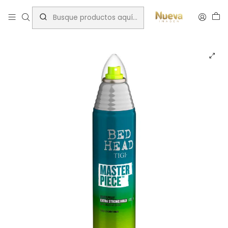
Inicio
Tratamientos capilares
Marcas
TIGI/BED HEAD
BED HEAD TIGI LACA EXTRAFUERTE CON BRILLO 340 ML